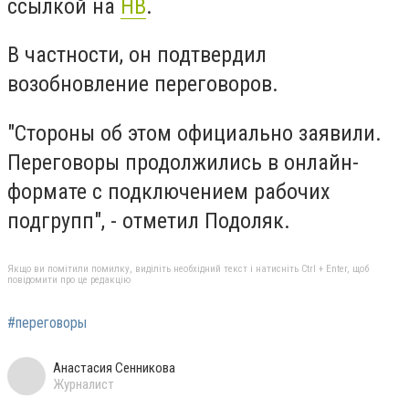
ссылкой на
НВ
.
В частности, он подтвердил
возобновление переговоров.
"Стороны об этом официально заявили.
Переговоры продолжились в онлайн-
формате с подключением рабочих
подгрупп", - отметил Подоляк.
Якщо ви помітили помилку, виділіть необхідний текст і натисніть Ctrl + Enter, щоб
повідомити про це редакцію
#переговоры
Анастасия Сенникова
Журналист