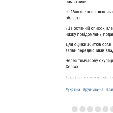
пам’ятники.
Найбільше пошкоджень ку
області.
«Це останній список, ал
низку повідомлень, под
Для оцінки збитків орган
заяви передвісників вла
Через тимчасову окупаці
Херсоні.
Якщо ви помітили помилку, виділіть нео
#україна
#руйнування
#па