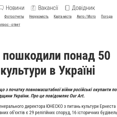
Новини
Вакансії
Довідник
Фотоотчеты
Нерухомість
Карта міста
Авто / Мото
Погода
опрос - ответ
 пошкодили понад 50
культури в Україні
о з початку повномасштабної війни російські окупанти п
дщини України. Про це повідомляє Оur Art.
генерального директора ЮНЕСКО з питань культури Ернеста
них обʼєктів є 29 релігійних споруд, 16 історичних будівель,