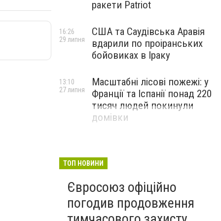
ракети Patriot
США та Саудівська Аравія
16:26
29 липня
вдарили по проіранських
бойовиках в Іраку
Масштабні лісові пожежі: у
13:10
27 липня
Франції та Іспанії понад 220
тисяч людей покинули
домівки
ТОП НОВИНИ
Євросоюз офіційно
погодив продовження
тимчасового захисту