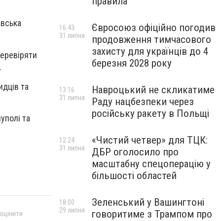
правила
івська
Євросоюз офіційно погодив
16:43
31 липня
продовження тимчасового
захисту для українців до 4
перевіряти
березня 2028 року
.
идців та
Навроцький не скликатиме
13:16
31 липня
Раду нацбезпеки через
російську ракету в Польщі
уполі та
«Чистий четвер» для ТЦК:
12:24
31 липня
ДБР оголосило про
масштабну спецоперацію у
більшості областей
Зеленський у Вашингтоні
18:00
29 липня
говоритиме з Трампом про
 оцінити