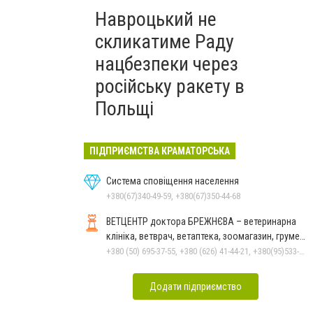
Навроцький не
скликатиме Раду
нацбезпеки через
російську ракету в
Польщі
ПІДПРИЄМСТВА КРАМАТОРСЬКА
Система сповіщення населення
+380(67)340-49-59, +380(67)350-44-68
ВЕТЦЕНТР доктора БРЕЖНЄВА – ветеринарна
клініка, ветврач, ветаптека, зоомагазин, грумер,
стрижки.
+380 (50) 695-37-55, +380 (626) 41-44-21, +380(95)533-90-03
Додати підприємство