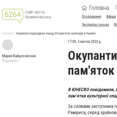
Головна
Оголошення
Афіша
Эксперты города
В
Головна
Окупанти пошкодили понад 50 пам'яток культури в Україні
17:00, 5 квітня 2022 р.
Окупанти
Мария Вайцеховская
Журналист
пам'яток 
В ЮНЕСКО повідомили, щ
пам’ятки культурної спа
За словами заступника 
Раміреса, серед зруйнова