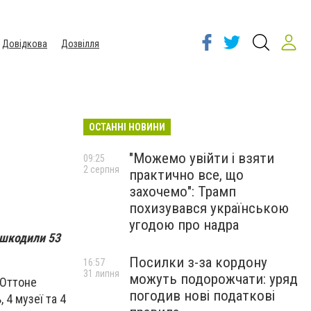
Довідкова
Дозвілля
ОСТАННІ НОВИНИ
"Можемо увійти і взяти
09:25
2 серпня
практично все, що
захочемо": Трамп
похизувався українською
угодою про надра
ошкодили 53
Посилки з-за кордону
16:57
31 липня
можуть подорожчати: уряд
 Оттоне
погодив нові податкові
 4 музеї та 4