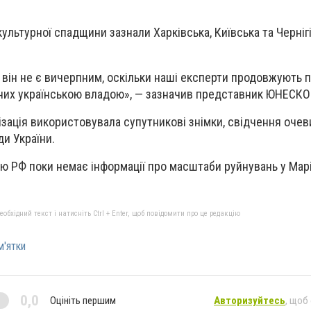
льтурної спадщини зазнали Харківська, Київська та Черніг
е він не є вичерпним, оскільки наші експерти продовжують 
аних українською владою», — зазначив представник ЮНЕСКО
ізація використовувала супутникові знімки, свідчення очев
ди України.
ю РФ поки немає інформації про масштаби руйнувань у Марі
бхідний текст і натисніть Ctrl + Enter, щоб повідомити про це редакцію
м'ятки
0,0
Оцініть першим
Авторизуйтесь
, щоб