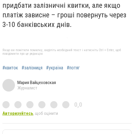
придбати залізничні квитки, але якщо
платіж зависне – гроші повернуть через
3-10 банківських днів.
Якщо ви помітили помилку, виділіть необхідний текст і натисніть Ctrl + Enter, щоб
повідомити про це редакцію
#квиток
#залізниця
#україна
#потяг
Мария Вайцеховская
Журналист
0,0
Авторизуйтесь
, щоб оцінити