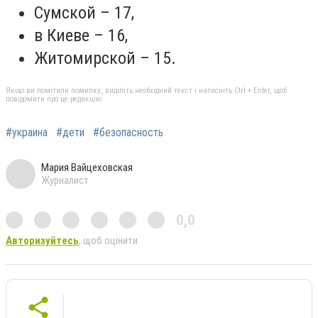
Сумской – 17,
в Киеве – 16,
Житомирской – 15.
Якщо ви помітили помилку, виділіть необхідний текст і натисніть Ctrl + Enter, щоб
повідомити про це редакцію
#украина
#дети
#безопасность
Мария Вайцеховская
Журналист
0,0
Авторизуйтесь
, щоб оцінити