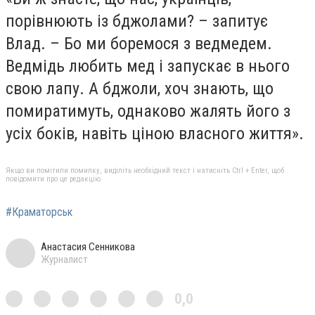
порівнюють із бджолами? – запитує
Влад. – Бо ми боремося з ведмедем.
Ведмідь любить мед і запускає в нього
свою лапу. А бджоли, хоч знають, що
помиратимуть, однаково жалять його з
усіх боків, навіть ціною власного життя».
Якщо ви помітили помилку, виділіть необхідний текст і натисніть Ctrl + Enter, щоб
повідомити про це редакцію
#Краматорськ
Анастасия Сенникова
Журналист
0,0