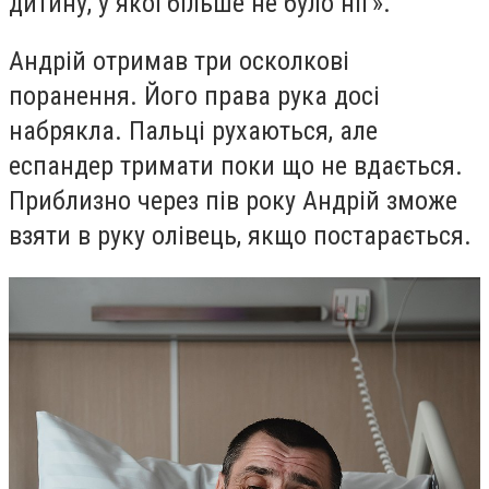
дитину, у якої більше не було ніг».
Андрій отримав три осколкові
поранення. Його права рука досі
набрякла. Пальці рухаються, але
еспандер тримати поки що не вдається.
Приблизно через пів року Андрій зможе
взяти в руку олівець, якщо постарається.