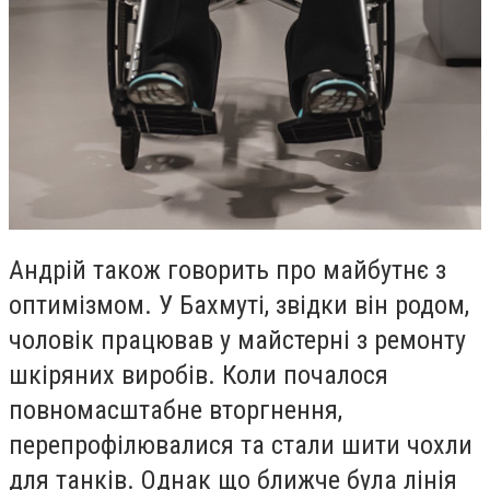
Андрій також говорить про майбутнє з
оптимізмом. У Бахмуті, звідки він родом,
чоловік працював у майстерні з ремонту
шкіряних виробів. Коли почалося
повномасштабне вторгнення,
перепрофілювалися та стали шити чохли
для танків. Однак що ближче була лінія