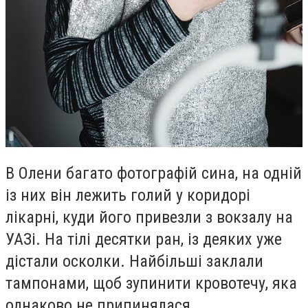
В Олени багато фотографій сина, на одній
із них він лежить голий у коридорі
лікарні, куди його привезли з вокзалу на
УАЗі. На тілі десятки ран, із деяких уже
дістали осколки. Найбільші заклали
тампонами, щоб зупинити кровотечу, яка
однаково не припинялася.