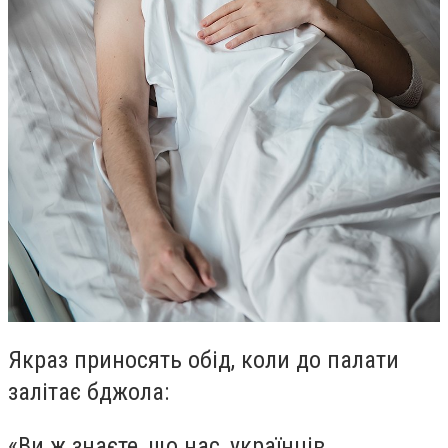
Якраз приносять обід, коли до палати
залітає бджола:
«Ви ж знаєте, що нас, українців,