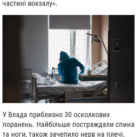
частині вокзалу».
У Влада приблизно 30 осколкових
поранень. Найбільше постраждали спина
та ноги, також зачепило нерв на плечі.