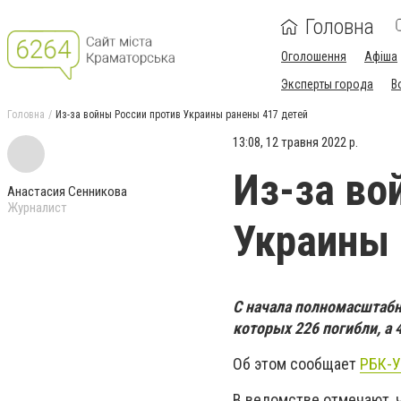
Головна
Оголошення
Афіша
Эксперты города
В
Головна
Из-за войны России против Украины ранены 417 детей
13:08, 12 травня 2022 р.
Из-за во
Анастасия Сенникова
Журналист
Украины 
С начала полномасштабн
которых 226 погибли, а 
Об этом сообщает
РБК-У
В ведомстве отмечают, ч