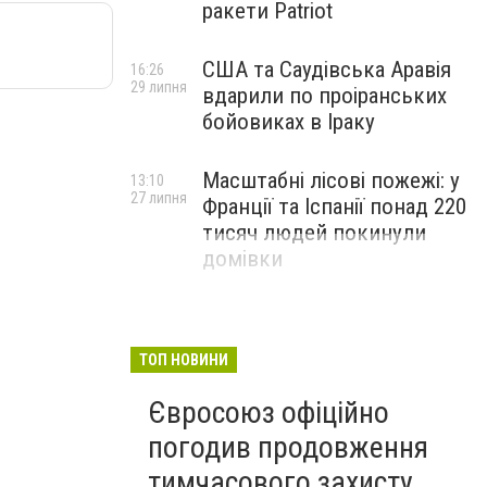
ракети Patriot
США та Саудівська Аравія
16:26
29 липня
вдарили по проіранських
бойовиках в Іраку
Масштабні лісові пожежі: у
13:10
27 липня
Франції та Іспанії понад 220
тисяч людей покинули
домівки
ТОП НОВИНИ
Євросоюз офіційно
погодив продовження
тимчасового захисту