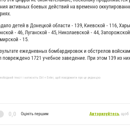
ения активных боевых действий на временно оккупированн
риях.
дало детей в Донецкой области - 139, Киевской - 116, Харьк
нской - 46, Луганской - 45, Николаевской - 44, Запорожской
омирской - 15.
результате ежедневных бомбардировок и обстрелов войска
ел повреждено 1721 учебное заведение. При этом 139 из н
бхідний текст і натисніть Ctrl + Enter, щоб повідомити про це редакцію
0,0
Оцініть першим
Авторизуйтесь
, щоб