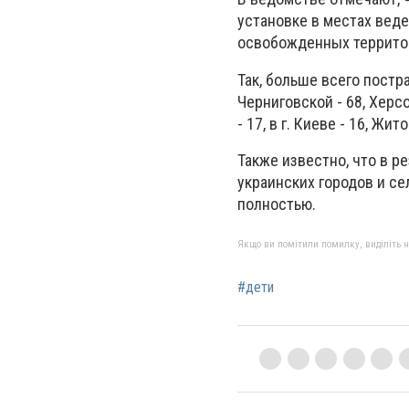
установке в местах вед
освобожденных террито
Так, больше всего постра
Черниговской - 68, Херсо
- 17, в г. Киеве - 16, Жит
Также известно, что в 
украинских городов и с
полностью.
Якщо ви помітили помилку, виділіть нео
#дети