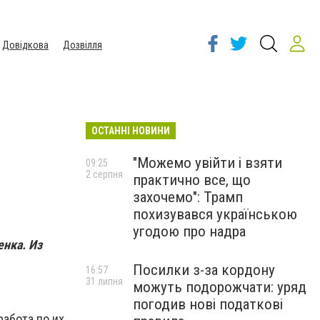
Довідкова
Дозвілля
ОСТАННІ НОВИНИ
"Можемо увійти і взяти
09:25
2 серпня
практично все, що
захочемо": Трамп
похизувався українською
угодою про надра
енка. Из
Посилки з-за кордону
16:57
31 липня
можуть подорожчати: уряд
погодив нові податкові
работа по их