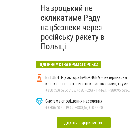
Навроцький не
скликатиме Раду
нацбезпеки через
російську ракету в
Польщі
ПІДПРИЄМСТВА КРАМАТОРСЬКА
ВЕТЦЕНТР доктора БРЕЖНЄВА – ветеринарна
клініка, ветврач, ветаптека, зоомагазин, грумер,
стрижки.
+380 (50) 695-37-55, +380 (626) 41-44-21, +380(95)533-90-03
Система сповіщення населення
+380(67)340-49-59, +380(67)350-44-68
Додати підприємство