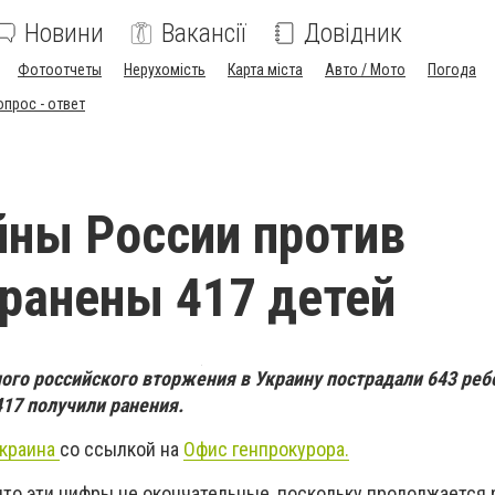
Новини
Вакансії
Довідник
Фотоотчеты
Нерухомість
Карта міста
Авто / Мото
Погода
опрос - ответ
йны России против
ранены 417 детей
ого российского вторжения в Украину пострадали 643 реб
417 получили ранения.
краина
со ссылкой на
Офис генпрокурора.
то эти цифры не окончательные, поскольку продолжается 