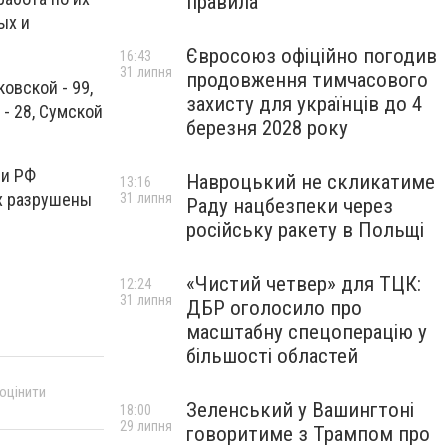
правила
ых и
Євросоюз офіційно погодив
16:43
31 липня
продовження тимчасового
овской - 99,
захисту для українців до 4
 - 28, Сумской
березня 2028 року
ми РФ
Навроцький не скликатиме
13:16
их разрушены
31 липня
Раду нацбезпеки через
російську ракету в Польщі
«Чистий четвер» для ТЦК:
12:24
31 липня
ДБР оголосило про
масштабну спецоперацію у
більшості областей
 оцінити
Зеленський у Вашингтоні
18:00
29 липня
говоритиме з Трампом про