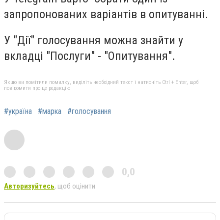
запропонованих варіантів в опитуванні.
У
"Дії"
голосування можна знайти у
вкладці "Послуги" - "Опитування".
Якщо ви помітили помилку, виділіть необхідний текст і натисніть Ctrl + Enter, щоб
повідомити про це редакцію
#україна
#марка
#голосування
0,0
Авторизуйтесь
, щоб оцінити