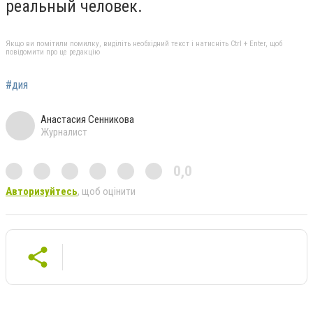
реальный человек.
Якщо ви помітили помилку, виділіть необхідний текст і натисніть Ctrl + Enter, щоб
повідомити про це редакцію
#дия
Анастасия Сенникова
Журналист
0,0
Авторизуйтесь
, щоб оцінити