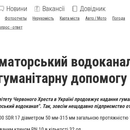
Новини
Вакансії
Довідник
Фотоотчеты
Нерухомість
Карта міста
Авто / Мото
Погода
опрос - ответ
маторський водокана
гуманітарну допомогу
ітету Червоного Хреста в Україні продовжує надання гума
ський водоканал". Так, зовсім нещодавно підприємство о
00 SDR 17 діаметром 50 мм-315 мм загальною протяжністю 
ваним клином PN 10 в кількості 32 од.