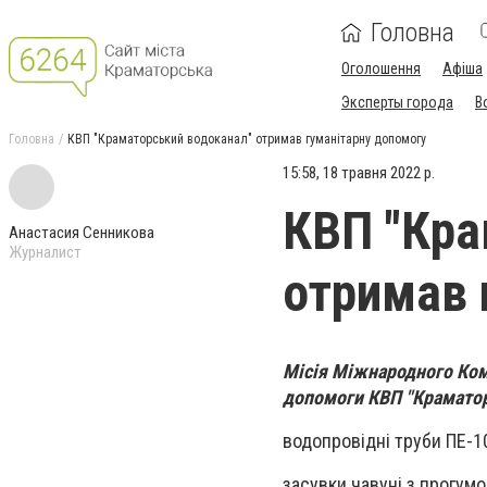
Головна
Оголошення
Афіша
Эксперты города
В
Головна
КВП "Краматорський водоканал" отримав гуманітарну допомогу
15:58, 18 травня 2022 р.
КВП "Кра
Анастасия Сенникова
Журналист
отримав 
Місія Міжнародного Ком
допомоги КВП "Краматор
водопровідні труби ПЕ-1
засувки чавуні з прогумо