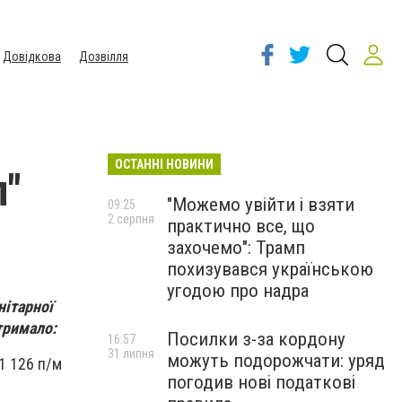
Довідкова
Дозвілля
ОСТАННІ НОВИНИ
л"
"Можемо увійти і взяти
09:25
2 серпня
практично все, що
захочемо": Трамп
похизувався українською
угодою про надра
нітарної
тримало:
Посилки з-за кордону
16:57
31 липня
можуть подорожчати: уряд
1 126 п/м
погодив нові податкові