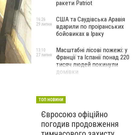
ракети Patriot
США та Саудівська Аравія
16:26
29 липня
вдарили по проіранських
бойовиках в Іраку
Масштабні лісові пожежі: у
13:10
27 липня
Франції та Іспанії понад 220
тисяч людей покинули
домівки
ТОП НОВИНИ
Євросоюз офіційно
погодив продовження
тимчасового захисту