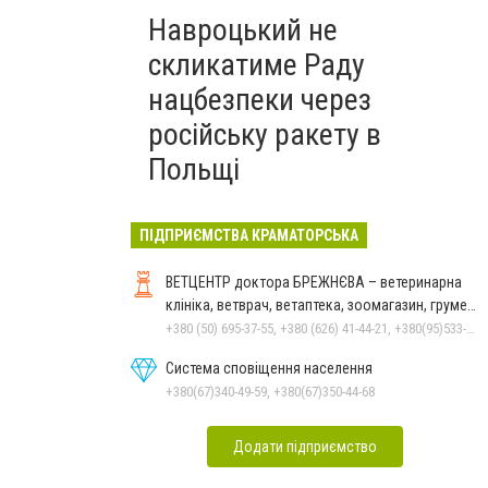
Навроцький не
скликатиме Раду
нацбезпеки через
російську ракету в
Польщі
ПІДПРИЄМСТВА КРАМАТОРСЬКА
ВЕТЦЕНТР доктора БРЕЖНЄВА – ветеринарна
клініка, ветврач, ветаптека, зоомагазин, грумер,
стрижки.
+380 (50) 695-37-55, +380 (626) 41-44-21, +380(95)533-90-03
Система сповіщення населення
+380(67)340-49-59, +380(67)350-44-68
Додати підприємство