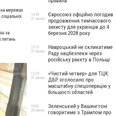
правила
т на мережах
Євросоюз офіційно погодив
16:43
 соціальної
31 липня
продовження тимчасового
захисту для українців до 4
ні за
березня 2028 року
х питань
Навроцький не скликатиме
13:16
31 липня
Раду нацбезпеки через
російську ракету в Польщі
«Чистий четвер» для ТЦК:
12:24
31 липня
ДБР оголосило про
масштабну спецоперацію у
більшості областей
Зеленський у Вашингтоні
18:00
29 липня
говоритиме з Трампом про