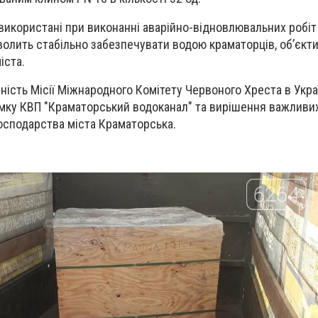
 використані при виконанні аварійно-відновлювальних робі
олить стабільно забезпечувати водою краматорців, об’єкти
іста.
сть Місії Міжнародного Комітету Червоного Хреста в Украї
имку КВП "Краматорський водоканал" та вирішення важливи
осподарства міста Краматорська.