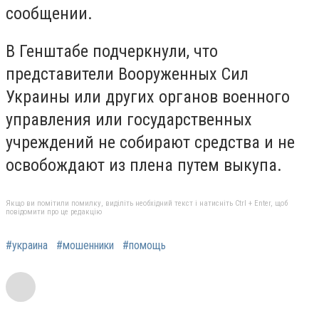
сообщении.
В Генштабе подчеркнули, что
представители Вооруженных Сил
Украины или других органов военного
управления или государственных
учреждений
не собирают средства
и
не
освобождают из плена путем выкупа.
Якщо ви помітили помилку, виділіть необхідний текст і натисніть Ctrl + Enter, щоб
повідомити про це редакцію
#украина
#мошенники
#помощь