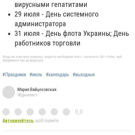
вирусными гепатитами
29 июля - День системного
администратора
31 июля - День флота Украины; День
работников торговли
Якщо ви помітили помилку, виділіть необхідний текст і натисніть Ctrl + Enter, щоб
повідомити про це редакцію
#Праздники
#июль
#календарь
#выходные
Мария Вайцеховская
Журналист
0,0
Авторизуйтесь
, щоб оцінити