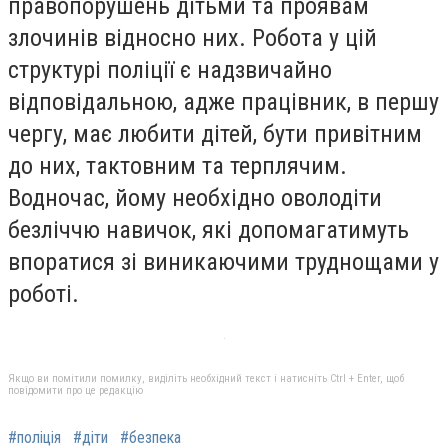
правопорушень дітьми та проявам
злочинів відносно них. Робота у цій
структурі поліції є надзвичайно
відповідальною, адже працівник, в першу
чергу, має любити дітей, бути привітним
до них, тактовним та терплячим.
Водночас, йому необхідно оволодіти
безліччю навичок, які допомагатимуть
впоратися зі виникаючими труднощами у
роботі.
Якщо ви помітили помилку, виділіть необхідний текст і натисніть Ctrl + Enter, щоб
повідомити про це редакцію
#поліція
#діти
#безпека