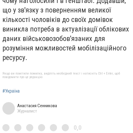
чому наголосили і в Генштабі. Додавши,
що у зв'язку з поверненням великої
кількості чоловіків до своїх домівок
виникла потреба в актуалізації облікових
даних військовозобов'язаних для
розуміння можливостей мобілізаційного
ресурсу.
Якщо ви помітили помилку, виділіть необхідний текст і натисніть Ctrl + Enter, щоб
повідомити про це редакцію
#Україна
Анастасия Сенникова
Журналист
0,0