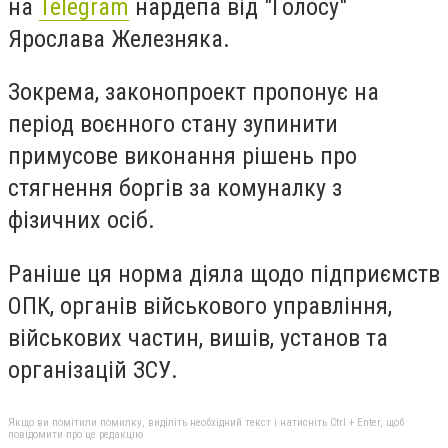
на
Telegram
нардепа від "Голосу"
Ярослава Железняка.
Зокрема, законопроект пропонує на
період воєнного стану зупинити
примусове виконання рішень про
стягнення боргів за комуналку з
фізичних осіб.
Раніше ця норма діяла щодо підприємств
ОПК, органів військового управління,
військових частин, вишів, установ та
організацій ЗСУ.
Якщо ви помітили помилку, виділіть необхідний текст і натисніть Ctrl + Enter, щоб
повідомити про це редакцію