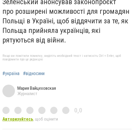
Зеленський анонсував законопроєкт
про
розширені можливості
для громадян
Польщі в Україні, щоб віддячити за те, як
Польща прийняла українців, які
рятуються від війни.
Якщо ви помітили помилку, виділіть необхідний текст і натисніть Ctrl + Enter, щоб
повідомити про це редакцію
#україна
#відносини
Мария Вайцеховская
Журналист
0,0
Авторизуйтесь
, щоб оцінити