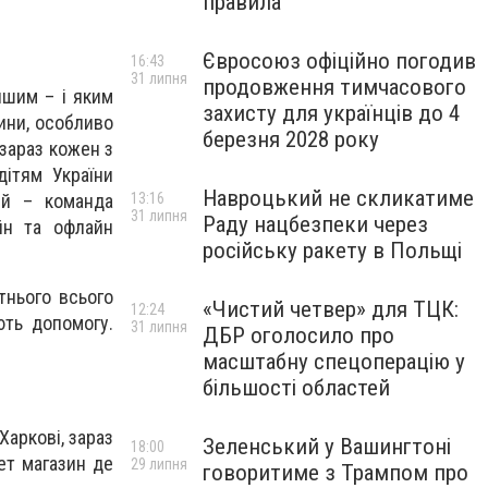
правила
Євросоюз офіційно погодив
16:43
31 липня
продовження тимчасового
ншим – і яким
захисту для українців до 4
ини, особливо
березня 2028 року
 зараз кожен з
ітям України
Навроцький не скликатиме
ий – команда
13:16
31 липня
Раду нацбезпеки через
йн та офлайн
російську ракету в Польщі
тнього всього
«Чистий четвер» для ТЦК:
12:24
ють допомогу.
31 липня
ДБР оголосило про
масштабну спецоперацію у
більшості областей
Харкові, зараз
Зеленський у Вашингтоні
18:00
ет магазин де
29 липня
говоритиме з Трампом про