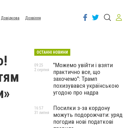
Довідкова
Дозвілля
ОСТАННІ НОВИНИ
ю!
"Можемо увійти і взяти
09:25
2 серпня
практично все, що
ітям
захочемо": Трамп
похизувався українською
и»
угодою про надра
Посилки з-за кордону
16:57
31 липня
можуть подорожчати: уряд
погодив нові податкові