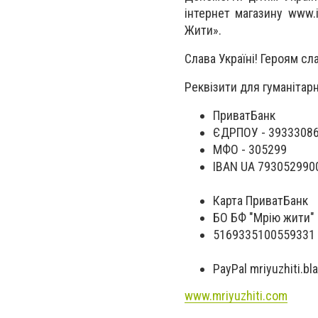
інтернет магазину www.
Жити».
Слава Україні! Героям сл
Реквізити для гуманітарн
ПриватБанк
ЄДРПОУ - 3933308
МФО - 305299
IBAN UA 79305299
Карта ПриватБанк
БО БФ "Мрію жити"
5169335100559331
PayPal
mriyuzhiti.b
www.mriyuzhiti.com