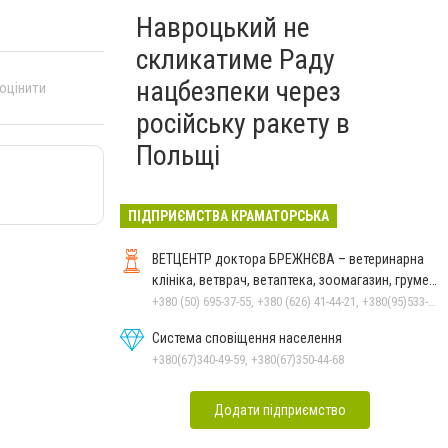
Навроцький не
скликатиме Раду
нацбезпеки через
 оцінити
російську ракету в
Польщі
ПІДПРИЄМСТВА КРАМАТОРСЬКА
ВЕТЦЕНТР доктора БРЕЖНЄВА – ветеринарна
клініка, ветврач, ветаптека, зоомагазин, грумер,
стрижки.
+380 (50) 695-37-55, +380 (626) 41-44-21, +380(95)533-90-03
Система сповіщення населення
+380(67)340-49-59, +380(67)350-44-68
Додати підприємство