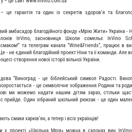
 – це сайт www.invino.com.ua
 – це гарантія та один із секретів здоров'я та благоп
овий амбасадор благодійного фонду «Мрію Жити» Україна - 
лонів InVino, засновниця Школи сомельє InVino Sch
смаком!” та телеграм канала “Wine&Friends”, працює в ви
 Це - не єдиний благодійний проект Ніни та ії команди. Але 
роцесі створення нової історії вільної України.
дєва “Виноград - це біблейський символ Радості. Вино
 розростається - це символічне зображення Родини та роди
бові ми можемо надати нашим дітям зараз, стільки щас
ас прийде. Один зібраний шкільний рюкзак - це один мале
ають смаки харків'ян, а тепер і всіх українців!
и у проекті «Шкільна Мрія» можна в салонах вин InVino