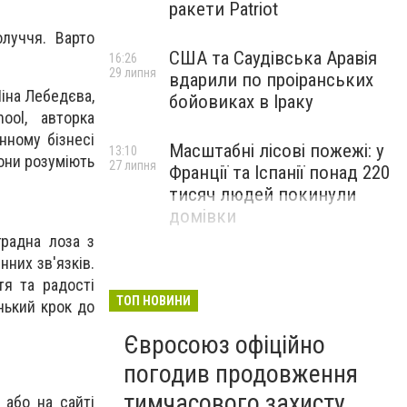
ракети Patriot
олуччя. Варто
США та Саудівська Аравія
16:26
29 липня
вдарили по проіранських
Ніна Лебедєва,
бойовиках в Іраку
ool, авторка
нному бізнесі
Масштабні лісові пожежі: у
13:10
вони розуміють
27 липня
Франції та Іспанії понад 220
тисяч людей покинули
домівки
градна лоза з
нних зв'язків.
тя та радості
ТОП НОВИНИ
нький крок до
Євросоюз офіційно
погодив продовження
тимчасового захисту
 або на сайті