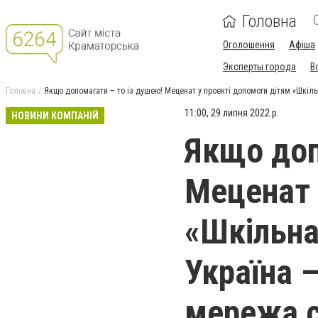
Головна
Оголошення
Афіша
Эксперты города
В
Головна
Якщо допомагати – то із душею! Меценат у проекті допомоги дітям «Шкіль
11:00, 29 липня 2022 р.
НОВИНИ КОМПАНІЙ
Якщо доп
Меценат 
«Шкільна
Україна 
мережа с