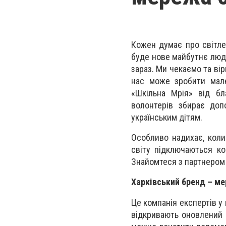
Кожен думає про світле
буде нове майбутнє люд
зараз. Ми чекаємо та ві
нас може зробити мале
«Шкільна Мрія» від б
волонтерів збирає доп
українським дітям.
Особливо надихає, коли
світу підключаються ко
Знайомтеся з партнером 
Харківський бренд – ме
Це компанія експертів у г
відкривають оновлений п