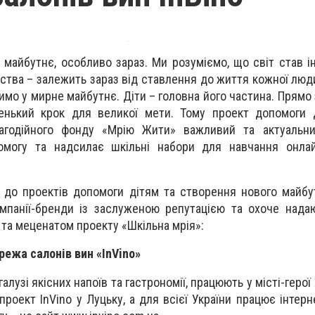
 майбутнє, особливо зараз. Ми розуміємо, що світ став і
ства – залежить зараз від ставлення до життя кожної люд
римо у мирне майбутнє. Діти – головна його частина. Прямо
нький крок для великої мети. Тому проект допомоги д
лагодійного фонду «Мрію Жити» важливий та актуальн
омогу та надсилає шкільні набори для навчання онла
 до проектів допомоги дітям та створення нового майбу
мпанії-бренди із заслуженою репутацією та охоче нада
та меценатом проекту «Шкільна мрія»:
режа салонів вин «InVino»
алузі якісних напоїв та гастрономії, працюють у місті-герої 
роект InVino у Луцьку, а для всієї України працює інтерн