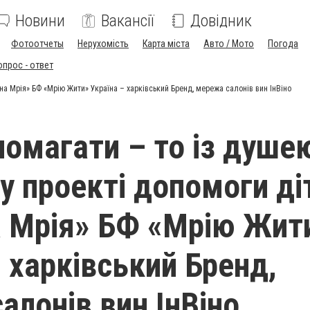
Новини
Вакансії
Довідник
Фотоотчеты
Нерухомість
Карта міста
Авто / Мото
Погода
опрос - ответ
на Мрія» БФ «Мрію Жити» Україна – харківський Бренд, мережа салонів вин ІнВіно
омагати – то із душе
у проекті допомоги д
 Мрія» БФ «Мрію Жит
– харківський Бренд,
алонів вин ІнВіно