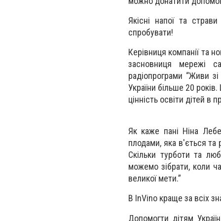
можно донатити допомогу
Якісні напої та страви
спробувати!
Керівниця компанії та н
засновниця мережі са
радіопрограми “Живи зі 
України більше 20 років.
цінність освіти дітей в п
Як каже пані Ніна Лебе
плодами, яка в'ється та
Скільки турботи та лю
можемо зібрати, коли ч
великої мети.”
В InVino краще за всіх зн
Допомогти дітям Україн