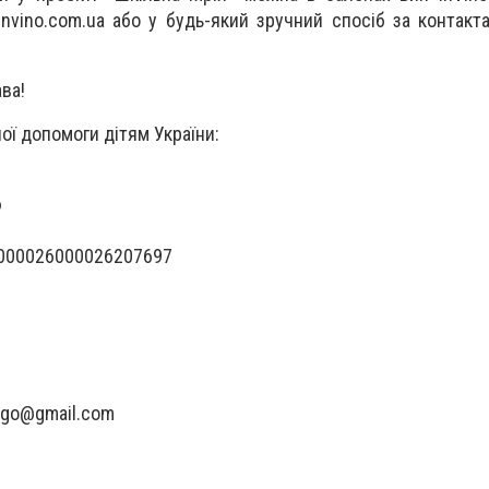
invino.com.ua або у будь-який зручний спосіб за контак
ава!
ої допомоги дітям України:
6
0000026000026207697
lago@gmail.com