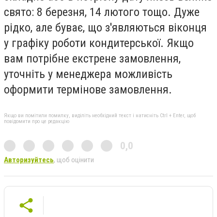
свято: 8 березня, 14 лютого тощо. Дуже
рідко, але буває, що з'являються віконця
у графіку роботи кондитерської. Якщо
вам потрібне екстрене замовлення,
уточніть у менеджера можливість
оформити термінове замовлення.
Якщо ви помітили помилку, виділіть необхідний текст і натисніть Ctrl + Enter, щоб
повідомити про це редакцію
0,0
Авторизуйтесь
, щоб оцінити