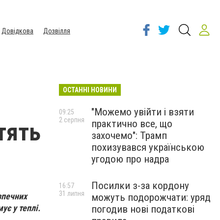
Довідкова
Дозвілля
ОСТАННІ НОВИНИ
"Можемо увійти і взяти
09:25
2 серпня
практично все, що
тять
захочемо": Трамп
похизувався українською
угодою про надра
Посилки з-за кордону
16:57
31 липня
зпечних
можуть подорожчати: уряд
ує у теплі.
погодив нові податкові