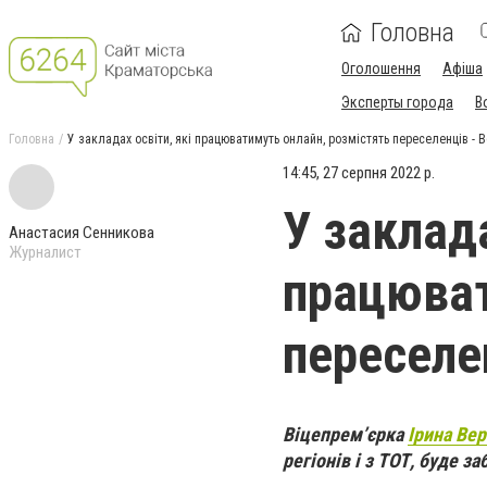
Головна
Оголошення
Афіша
Эксперты города
В
Головна
У закладах освіти, які працюватимуть онлайн, розмістять переселенців - 
14:45, 27 серпня 2022 р.
У заклада
Анастасия Сенникова
Журналист
працюват
переселе
Віцепрем’єрка
Ірина Ве
регіонів і з ТОТ, буде 