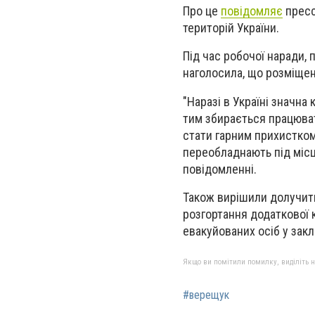
Про це
повідомляє
пресс
територій України.
Під час робочої наради,
наголосила, що розміще
"Наразі в Україні значна 
тим збирається працюват
стати гарним прихистком 
переобладнають під місц
повідомленні.
Також вирішили долучити 
розгортання додаткової 
евакуйованих осіб у закл
Якщо ви помітили помилку, виділіть нео
#верещук