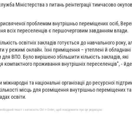
лужба Міністерства з питань реінтеграції тимчасово окупо
 присвяченої проблемам внутрішньо переміщених осіб, Вер
ння всіх переселенців є першочерговим завданням влади.
кількість освітніх закладів готується до навчального року, а
и у режимі онлайн. Їхні приміщення – утеплені й обладнані
для ВПО. Було вирішено збільшити кількість закладів, які
я компактного проживання внутрішніх переселенців", - йде
міжнародні та національні організації до ресурсної підтри
кількості місць для розміщення внутрішньо переміщених та
адах освіти.
бхідний текст і натисніть Ctrl + Enter, щоб повідомити про це редакцію