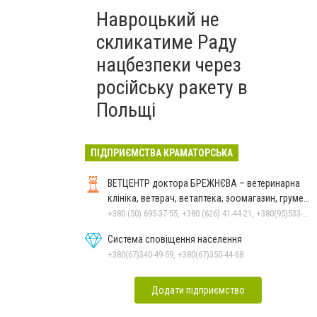
Навроцький не
скликатиме Раду
нацбезпеки через
російську ракету в
Польщі
ПІДПРИЄМСТВА КРАМАТОРСЬКА
ВЕТЦЕНТР доктора БРЕЖНЄВА – ветеринарна
клініка, ветврач, ветаптека, зоомагазин, грумер,
стрижки.
+380 (50) 695-37-55, +380 (626) 41-44-21, +380(95)533-90-03
Система сповіщення населення
+380(67)340-49-59, +380(67)350-44-68
Додати підприємство