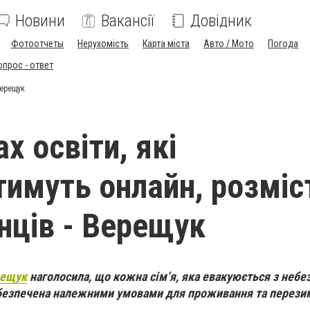
Новини
Вакансії
Довідник
Фотоотчеты
Нерухомість
Карта міста
Авто / Мото
Погода
опрос - ответ
Верещук
х освіти, які
имуть онлайн, розміс
нців - Верещук
рещук
наголосила, що кожна сім’я, яка евакуюється з небе
забезпечена належними умовами для проживання та перезим