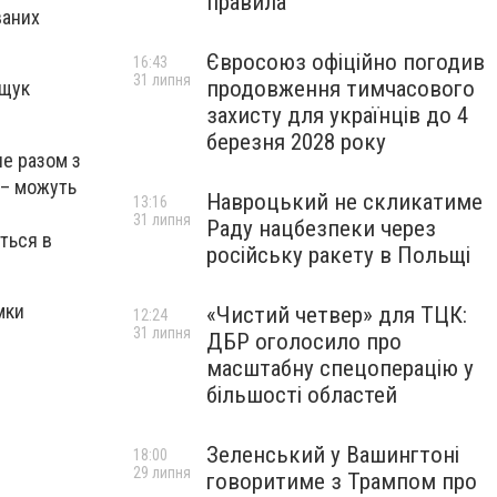
правила
ваних
Євросоюз офіційно погодив
16:43
31 липня
продовження тимчасового
ещук
захисту для українців до 4
березня 2028 року
ле разом з
 – можуть
Навроцький не скликатиме
13:16
31 липня
Раду нацбезпеки через
ться в
російську ракету в Польщі
мки
«Чистий четвер» для ТЦК:
12:24
31 липня
ДБР оголосило про
масштабну спецоперацію у
більшості областей
Зеленський у Вашингтоні
18:00
29 липня
говоритиме з Трампом про