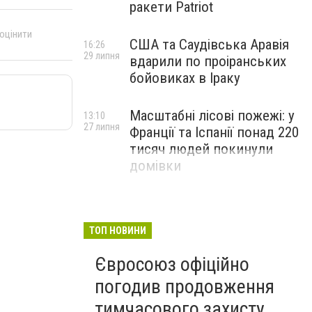
ракети Patriot
 оцінити
США та Саудівська Аравія
16:26
29 липня
вдарили по проіранських
бойовиках в Іраку
Масштабні лісові пожежі: у
13:10
27 липня
Франції та Іспанії понад 220
тисяч людей покинули
домівки
ТОП НОВИНИ
Євросоюз офіційно
погодив продовження
тимчасового захисту