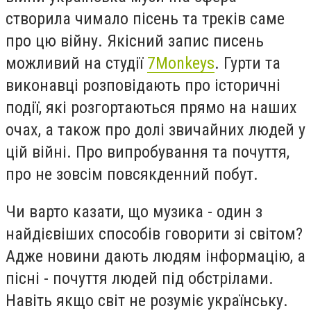
створила чимало пісень та треків саме
про цю війну. Якісний запис писень
можливий на студі
ї
7Monkeys
. Гурти та
виконавці розповідають про історичні
події, які розгортаються прямо на наших
очах, а також про долі звичайних людей у
цій війні. Про випробування та почуття,
про не зовсім повсякденний побут.
Чи варто казати, що музика - один з
найдієвіших способів говорити зі світом?
Адже новини дають людям інформацію, а
пісні - почуття людей під обстрілами.
Навіть якщо світ не розуміє українську.