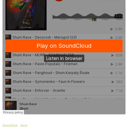
Shum.Rave
·
Друзі