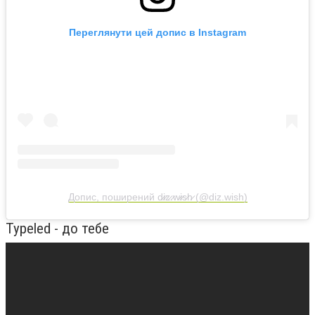
Переглянути цей допис в Instagram
Допис, поширений d̷i̷z̷.̷w̷i̷s̷h̷ (@diz.wish)
Typeled - до тебе