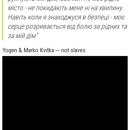
місто - не покидають мене ні на хвилину.
Навіть коли я знаходжуся в безпеці - моє
серце розривається від болю за рідних та
за мій дім”
Yogen & Marko Kvitka ─ not slaves