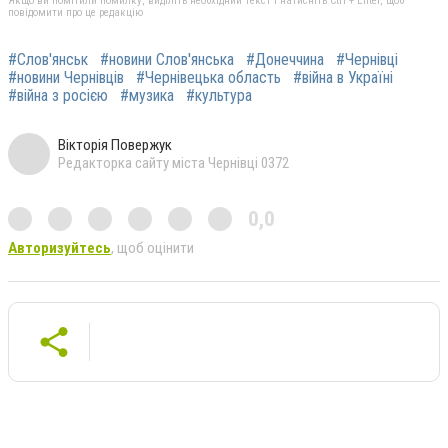
Якщо ви помітили помилку, виділіть необхідний текст і натисніть Ctrl + Enter, щоб
повідомити про це редакцію
#Слов'янськ
#новини Слов'янська
#Донеччина
#Чернівці
#новини Чернівців
#Чернівецька область
#війна в Україні
#війна з росією
#музика
#культура
Вікторія Повержук
Редакторка сайту міста Чернівці 0372
0,0
Авторизуйтесь
, щоб оцінити