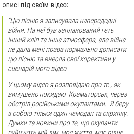
описі під своїм відео:
“Цю пісню я записувала напередодні
війни. На неї був запланований геть
інший кліп та інша атмосфера, але війна
не дала мені права нормально дописати
цю пісню та внесла свої корективи у
сценарій мого відео
У цьому відео я розповідаю про те , як
вимушено покидаю Краматорськ, через
обстріл російськими окупантами. Я беру
з собою тільки один чемодан та скрипку.
Думки та новини про те, що окупанти
руйнують мій дім, моє життя, моє рідне