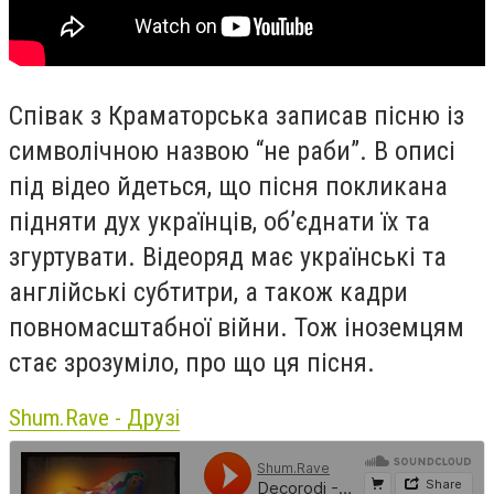
Співак з Краматорська записав пісню із
символічною назвою “не раби”. В описі
під відео йдеться, що пісня покликана
підняти дух українців, об’єднати їх та
згуртувати. Відеоряд має українські та
англійські субтитри, а також кадри
повномасштабної війни. Тож іноземцям
стає зрозуміло, про що ця пісня.
Shum.Rave - Друзі