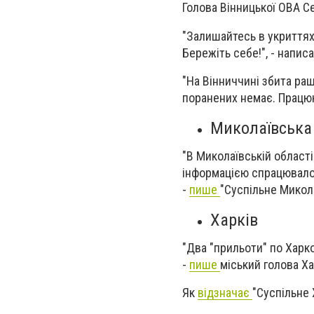
Голова Вінницької ОВА С
"Залишайтесь в укриттях
Бережіть себе!", - напис
"На Вінниччині збита раш
поранених немає. Працю
Миколаївська
"В Миколаївській област
інформацією спрацювало 
-
пише
"Суспільне Микола
Харків
"Два "прильоти" по Харко
-
пише
міський голова Ха
Як
відзначає
"Суспільне 