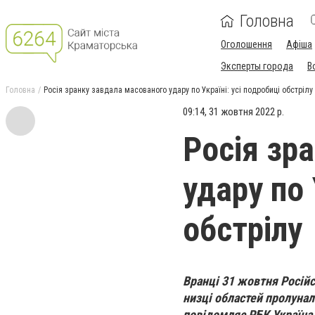
Головна
Оголошення
Афіша
Эксперты города
В
Головна
Росія зранку завдала масованого удару по Україні: усі подробиці обстрілу
09:14, 31 жовтня 2022 р.
Росія зр
удару по 
обстрілу
Вранці 31 жовтня Російс
низці областей пролунал
повідомляє РБК Україна