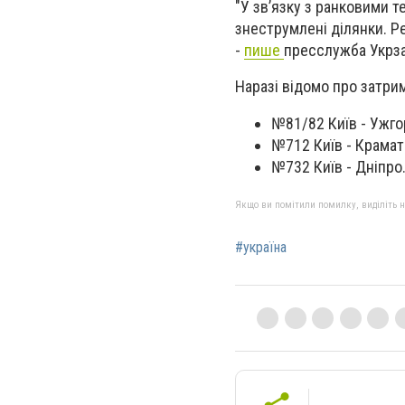
"У зв’язку з ранковими 
знеструмлені ділянки. Ре
-
пише
пресслужба Укрза
Наразі відомо про затри
№81/82 Київ - Ужгор
№712 Київ - Крамат
№732 Київ - Дніпро
Якщо ви помітили помилку, виділіть нео
#україна