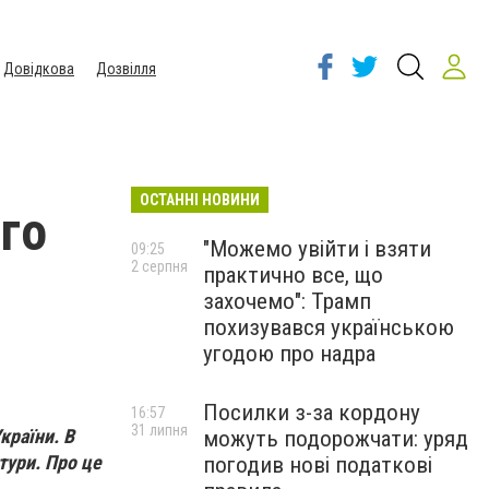
Довідкова
Дозвілля
ОСТАННІ НОВИНИ
го
"Можемо увійти і взяти
09:25
2 серпня
практично все, що
захочемо": Трамп
похизувався українською
угодою про надра
Посилки з-за кордону
16:57
31 липня
країни. В
можуть подорожчати: уряд
тури. Про це
погодив нові податкові