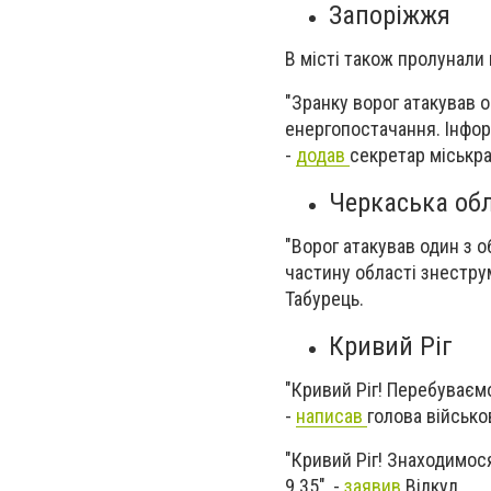
Запоріжжя
В місті також пролунали 
"Зранку ворог атакував о
енергопостачання. Інфо
-
додав
секретар міськр
Черкаська об
"Ворог атакував один з о
частину області знестру
Табурець.
Кривий Ріг
"Кривий Ріг! Перебуваємо
-
написав
голова військо
"Кривий Ріг! Знаходимося
9.35", -
заявив
Вілкул.