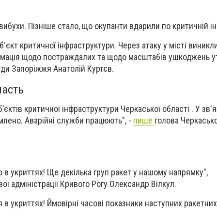
вибухи. Пізніше стало, що окупанти вдарили по критичній і
б‘єкт критичної інфраструктури. Через атаку у місті виник
рмація щодо постраждалих та щодо масштабів ушкоджень у
ади Запоріжжя Анатолій Куртєв.
ласть
б’єктів критичної інфраструктури Черкаської області . У зв'я
млено. Аварійні служби працюють", -
пише
голова Черкасько
 в укриттях! Ще декілька груп ракет у нашому напрямку",
вої адміністрації Кривого Рогу Олександр Вілкул.
 в укриттях! Ймовірні часові показники наступних ракетних 