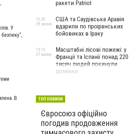
ракети Patriot
.
США та Саудівська Аравія
16:26
29 липня
вдарили по проіранських
лів. У
бойовиках в Іраку
 безпеку",
Масштабні лісові пожежі: у
13:10
27 липня
Франції та Іспанії понад 220
тисяч людей покинули
домівки
теми
млена. В
ТОП НОВИНИ
Євросоюз офіційно
погодив продовження
тимчасового захисту