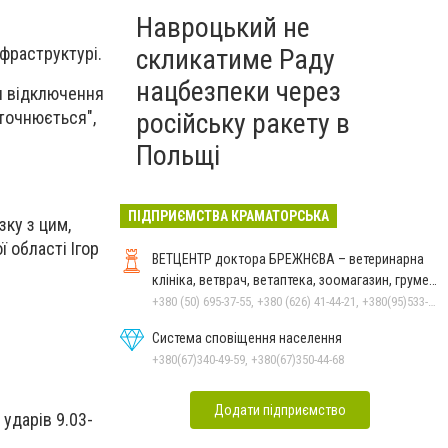
Навроцький не
нфраструктурі.
скликатиме Раду
нацбезпеки через
ли відключення
точнюється",
російську ракету в
Польщі
ПІДПРИЄМСТВА КРАМАТОРСЬКА
зку з цим,
ї області Ігор
ВЕТЦЕНТР доктора БРЕЖНЄВА – ветеринарна
клініка, ветврач, ветаптека, зоомагазин, грумер,
стрижки.
+380 (50) 695-37-55, +380 (626) 41-44-21, +380(95)533-90-03
Система сповіщення населення
+380(67)340-49-59, +380(67)350-44-68
Додати підприємство
ударів 9.03-