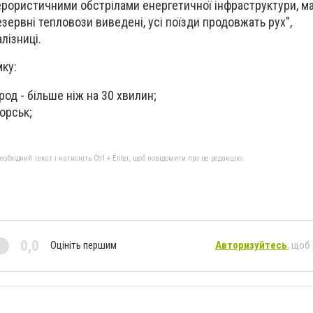
терористичними обстрілами енергетичної інфраструктури, м
зервні тепловози виведені, усі поїзди продовжать рух",
лізниці.
мку:
од - більше ніж на 30 хвилин;
орськ;
.
бхідний текст і натисніть Ctrl + Enter, щоб повідомити про це редакцію
0,0
Оцініть першим
Авторизуйтесь
, щоб