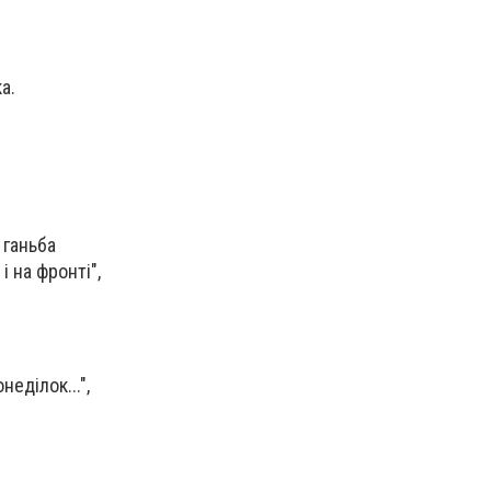
а.
 ганьба
 на фронті",
еділок...",