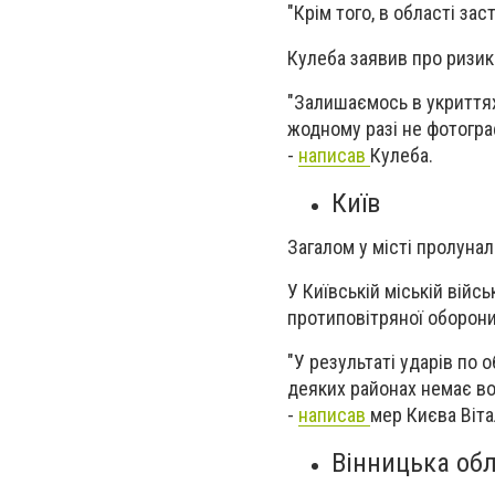
"Крім того, в області за
Кулеба заявив про ризик
"Залишаємось в укриттях.
жодному разі не фотогра
-
написав
Кулеба.
Київ
Загалом у місті пролунал
У Київській міській війс
протиповітряної оборони
"У результаті ударів по 
деяких районах немає во
-
написав
мер Києва Віта
Вінницька об