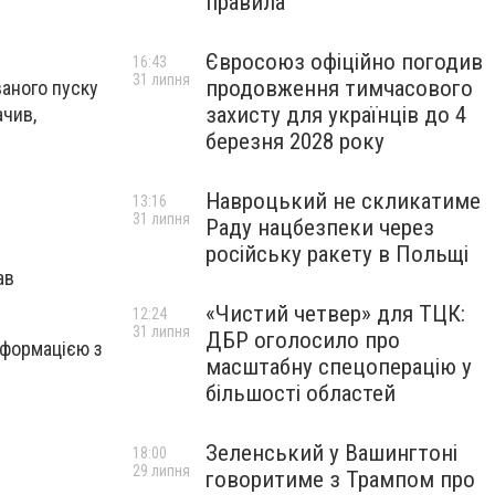
правила
Євросоюз офіційно погодив
16:43
31 липня
продовження тимчасового
ваного пуску
захисту для українців до 4
ачив,
березня 2028 року
Навроцький не скликатиме
13:16
31 липня
Раду нацбезпеки через
російську ракету в Польщі
ав
«Чистий четвер» для ТЦК:
12:24
31 липня
ДБР оголосило про
нформацією з
масштабну спецоперацію у
більшості областей
Зеленський у Вашингтоні
18:00
29 липня
говоритиме з Трампом про