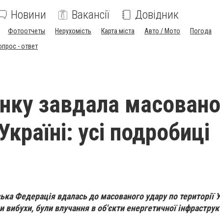
Новини
Вакансії
Довідник
Фотоотчеты
Нерухомість
Карта міста
Авто / Мото
Погода
опрос - ответ
анку завдала масовано
Україні: усі подробиці
ька Федерація вдалась до масованого удару по території У
и вибухи, були влучання в об'єкти енергетичної інфраструк
.