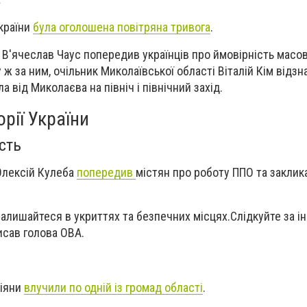
 країни
була оголошена повітряна тривога
.
А В'ячеслав Чаус попередив українців про ймовірність масо
 ж за ним, очільник Миколаївської області Віталій Кім відзн
 від Миколаєва на північ і північний захід.
орії України
сть
Олексій Кулеба
попередив
містян про роботу ППО та заклик
Залишайтеся в укриттях та безпечних місцях.Слідкуйте за і
исав голова ОВА.
сіяни
влучили по одній із громад області
.