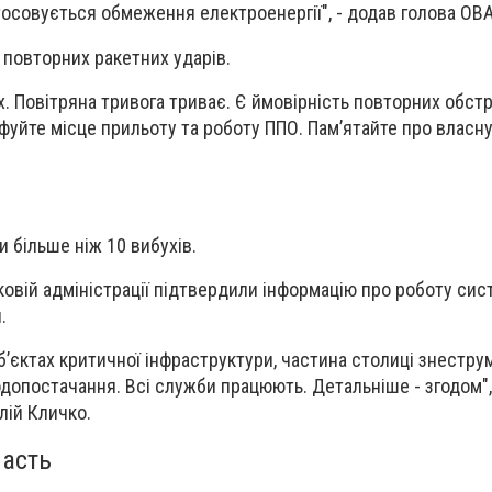
стосовується обмеження електроенергії", - додав голова ОВА
 повторних ракетних ударів.
 Повітряна тривога триває. Є ймовірність повторних обстрі
фуйте місце прильоту та роботу ППО. Пам’ятайте про власну
и більше ніж 10 вибухів.
ьковій адміністрації підтвердили інформацію про роботу сис
.
об’єктах критичної інфраструктури, частина столиці знестру
допостачання. Всі служби працюють. Детальніше - згодом",
лій Кличко.
ласть