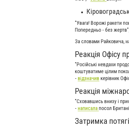
Кіровоградсь
"Увага! Ворожі ракети по
Попередньо - без жертв"
За словами Райковича, на
Реакція Офісу п
"Російські невдахи прод
коштуватиме цілим покол
-
відзначив
керівник Офі
Реакція міжнаро
"Сховавшись внизу і прис
-
написала
посол Британі
Затримка потягі