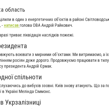
ка область
цілили в один з енергетичних об’єктів в районі Світловодськ
, -
написав
голова ОВА Андрій Райкович.
разі триває ліквідація наслідків пожежі.
резидента
овжують воювати з мирними об‘єктами. Ми витримаємо, а їх
інням росіян дуже дорого. Продовжуємо працювати в тилу і
су президента Андрій Єрмак.
дної спільноти
лухаючись до вибухів ззовні. Київ знову атакують. Що за пон
ї в Україні Мелінда Сіммонс.
в Укрзалізниці