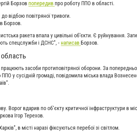
ергій Борзов
попередив
про роботу ППО в області.
 до відбою повітряної тривоги.
ав Борзов.
истська ракета впала у цивільні об’єкти. Є руйнування. Заги
ють спецслужби і ДСНС", -
написав
Борзов.
 область
і працюють засоби протиповітряної оборони. За попереднь
ППО у сусідній громаді, повідомила міська влада Вознесен
їв".
ву. Ворог вдарив по об'єкту критичної інфраструктури в міс
ркова Ігор Терехов.
Харків", в місті наразі фіксуються перебої зі світлом.