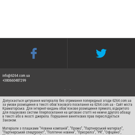
info@6264.com.ua
+380660487299
Допускається цитування матеріалів без отримання попередньої згоди 6264.com.ua
за умови розміщення в тексті обов'язкового посилання на 6264.com.ua - Сайт міста
Краматорська. Для інтернет-видань обов'язкове розміщення прямого, відкритого
для пошукових систем гіперпосилання на цитовані статті не нижче другого абзацу
в тексті або в якості джерела. Порушення виняткових прав переслідується
Законом.
Матеріали з плашками "Новини компаній", "Промо", "Партнерський матеріал",
"Партнерський спецпроєкт", "Політичні новини", "Пресреліз", "PR", "Офіційно",