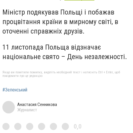
Міністр подякував Польщі і побажав
процвітання країни в мирному світі, в
оточенні справжніх друзів.
11 листопада Польща відзначає
національне свято – День незалежності.
Якщо ви помітили помилку, виділіть необхідний текст і натисніть Ctrl + Enter, щоб
повідомити про це редакцію
#Зеленський
Анастасия Сенникова
Журналист
0,0