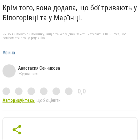
Крім того, вона додала, що бої тривають у
Білогорівці та у Мар‘їнці.
Якщо ви помітили помилку, виділіть необхідний текст і натисніть Ctrl + Enter, щоб
повідомити про це редакцію
#війна
Анастасия Сенникова
Журналист
0,0
Авторизуйтесь
, щоб оцінити