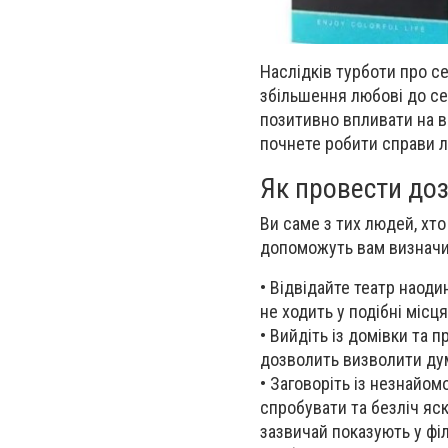
Наслідків турботи про се
збільшення любові до се
позитивно впливати на вс
почнете робити справи л
Як провести доз
Ви саме з тих людей, хто
допоможуть вам визначит
•
Відвідайте театр наоди
не ходить у подібні міс
•
Вийдіть із домівки та 
дозволить визволити дум
•
Заговоріть із незнайом
спробувати
та
безліч яск
зазвичай показують у філ