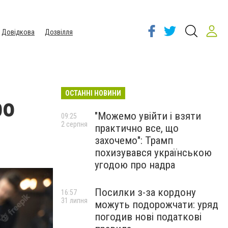
Довідкова
Дозвілля
ОСТАННІ НОВИНИ
ро
"Можемо увійти і взяти
09:25
2 серпня
практично все, що
захочемо": Трамп
похизувався українською
угодою про надра
Посилки з-за кордону
16:57
31 липня
можуть подорожчати: уряд
погодив нові податкові