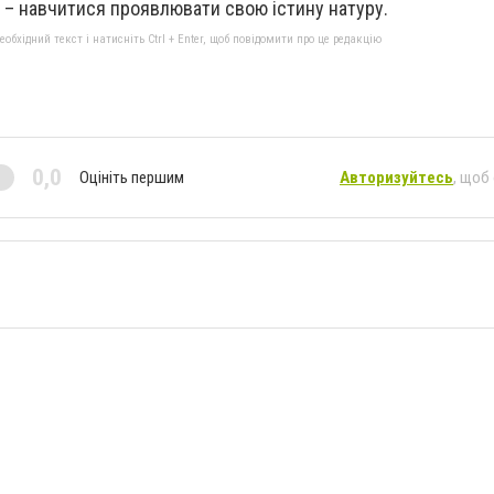
і – навчитися проявлювати с
вою істину натуру
.
бхідний текст і натисніть Ctrl + Enter, щоб повідомити про це редакцію
0,0
Оцініть першим
Авторизуйтесь
, щоб