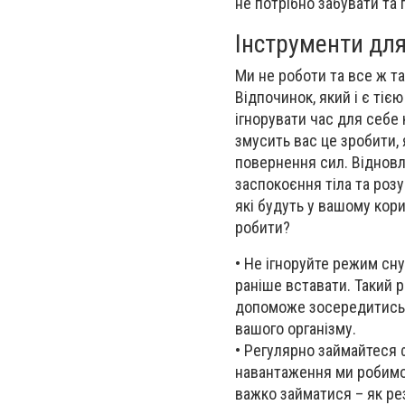
не потрібно забувати та 
Інструменти для
Ми не роботи та все ж та
Відпочинок, який і є ті
ігнорувати час для себе 
змусить вас це зробити, 
поверненн
я
сил. Відновл
заспокоєння тіла та розу
які будуть у вашому кори
робити?
•
Не ігноруйте режим сну
раніше вставати. Такий 
допоможе зосередитись н
вашого організму.
•
Регулярно займайтеся ф
навантаження ми робимо 
важко займатися – як ре