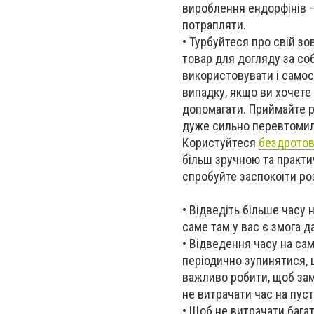
вироблення ендорфінів –
потрапляти.
• Турбуйтеся про свій зо
товар для догляду за со
використовувати і самос
випадку, якщо ви хочете
допомагати. Приймайте 
дуже сильно перевтомил
Користуйтеся
бездрото
більш зручною та практи
спробуйте заспокоїти ро
•
Відведіть більше часу 
саме там у вас є змога д
•
Відведення часу на сам
періодично зупинятися, 
важливо робити, щоб за
не витрачати час на пусті
•
Щоб не витрачати багат