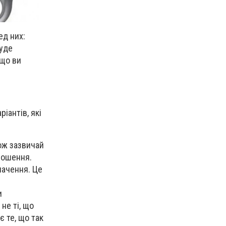
ед них:
буде
 що ви
іантів, які
ож зазвичай
прошення.
начення. Це
и
не ті, що
 є те, що так