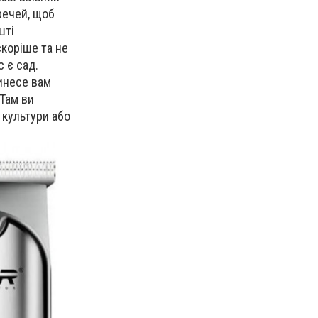
 речей, щоб
шті
коріше та не
 є сад.
ринесе вам
 Там ви
 культури або