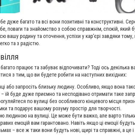
бе дуже багато та всі вони позитивні та конструктивні. Сер
бе, поваги та знайомство з собою справжнім, спокій, який 
ю вашу родину та оточення, успіхи у кар’єрі завдяки тому,
егко та з радістю.
вілля
 багато працює та забуває відпочивати? Тоді ось декілька вар
ися з тим, що ви будете робити на наступних вихідних:
нці або запросіть близьку людину. Особливо, якщо вона так
ця – їй буде дуже приємно та несподівано отримати таке за
прогуляйтеся по вулиці без особливого кінцевого місця приз
ки та подарує вашому розуму простір для творчості.
ою людиною на вулиці. Це може бути важко, але варто тільк
равих емоцій вам гарантовано. Навіть якщо ці емоції будуть 
ьмах – все ж таки вони будуть нові, щирі та
справжні, а це і