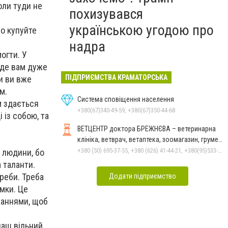
оли туди не
похизувався
українською угодою про
но купуйте
надра
огти. У
уде вам дуже
ПІДПРИЄМСТВА КРАМАТОРСЬКА
и ви вже
м.
Система сповіщення населення
ам здається
+380(67)340-49-59, +380(67)350-44-68
 із собою, та
ВЕТЦЕНТР доктора БРЕЖНЄВА – ветеринарна
клініка, ветврач, ветаптека, зоомагазин, грумер,
стрижки.
+380 (50) 695-37-55, +380 (626) 41-44-21, +380(95)533-90-03
я людини, бо
а таланти.
реби. Треба
Додати підприємство
мки. Це
жаннями, щоб
наш вільний