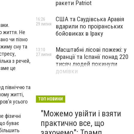
ракети Patriot
США та Саудівська Аравія
16:26
29 липня
аки.
вдарили по проіранських
о життя. Не
бойовиках в Іраку
ано чи пізно
ежиму сну та
Масштабні лісові пожежі: у
13:10
стресу,
27 липня
Франції та Іспанії понад 220
ілька з речей,
тисяч людей покинули
саме це
домівки
ед північчю та
ому житті,
ТОП НОВИНИ
ров’я усього
"Можемо увійти і взяти
е фізичні
практично все, що
кщо буває
збільшить
захочемо": Трамп