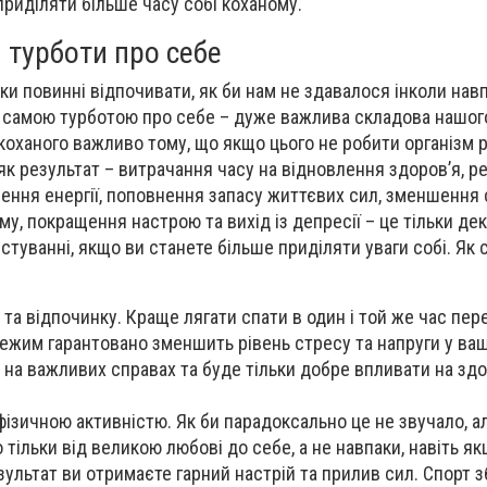
приділяти більше часу собі коханому.
 турботи про себе
ки повинні відпочивати, як би нам не здавалося інколи навп
єю самою турботою про себе – дуже важлива складова нашог
коханого важливо тому, що якщо цього не робити організм р
як результат – витрачання часу на відновлення здоров’я, р
ення енергії, поповнення запасу життєвих сил, зменшення 
му, покращення настрою та вихід із депресії – це тільки дек
стуванні, якщо ви станете більше приділяти уваги собі. Як 
 та відпочинку. Краще лягати спати в один і той же час пер
режим гарантовано зменшить рівень стресу та напруги у ваш
а важливих справах та буде тільки добре впливати на здо
ізичною активністю. Як би парадоксально це не звучало, ал
тільки від великою любові до себе, а не навпаки, навіть я
зультат ви отримаєте гарний настрій та прилив сил. Спорт 