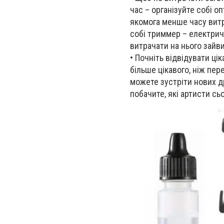
час – організуйте собі
оп
якомога менше часу витр
собі
триммер
– електрич
витрачати на нього зайви
•
Почніть відвідувати ціка
більше цікавого, ніж пе
можете зустріти нових др
побачите, які артисти сь