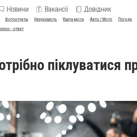
Новини
Вакансії
Довідник
Фотоотчеты
Нерухомість
Карта міста
Авто / Мото
Погода
опрос - ответ
отрібно піклуватися п