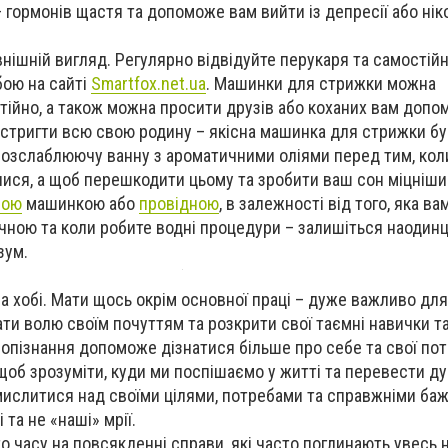
 гормонів щастя та допоможе вам вийти із депресії або нік
внішній вигляд. Регулярно відвідуйте перукаря та самостій
бою на сайті
Smartfox.net.ua
. Машинки для стрижки можна
тійно, а також можна просити друзів або коханих вам допом
 стригти всю свою родину – якісна машинка для стрижки б
розслаблюючу ванну з ароматичними оліями перед тим, кол
ися, а щоб перешкодити цьому та зробити ваш сон міцніши
вою
машинкою
або
провідною
, в залежності від того, яка в
чною та коли робите водні процедури – залишіться наодинці
зум.
на хобі. Мати щось окрім основної праці – дуже важливо дл
ати волю своїм почуттям та розкрити свої таємні навички т
опізнання допоможе дізнатися більше про себе та свої пот
щоб зрозуміти, куди ми поспішаємо у житті та перевести ду
мислитися над своїми цілями, потребами та справжніми ба
 та не «наші» мрії.
о часу на повсякденні справи, які часто поглинають увесь 