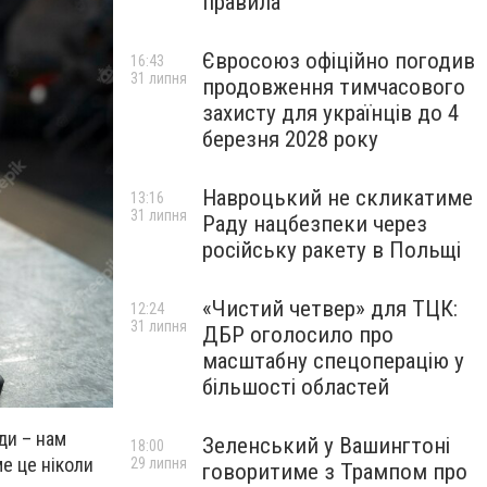
правила
Євросоюз офіційно погодив
16:43
31 липня
продовження тимчасового
захисту для українців до 4
березня 2028 року
Навроцький не скликатиме
13:16
31 липня
Раду нацбезпеки через
російську ракету в Польщі
«Чистий четвер» для ТЦК:
12:24
31 липня
ДБР оголосило про
масштабну спецоперацію у
більшості областей
ди – нам
Зеленський у Вашингтоні
18:00
ме це ніколи
29 липня
говоритиме з Трампом про