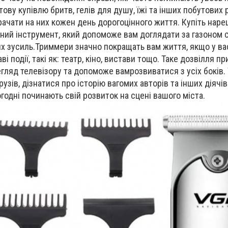
тову купівлю бритв
, гелів для душ
у
, їжі та інших побутових
ачати на них кожен день дорогоцінного життя.
Купіть наре
ний інструмент, який допоможе вам доглядати за газоном с
х зусиль.
Триммери
значно покращать вам життя, якщо у вас
ві події, такі як: театр, кіно, вистави тощо. Таке дозвілля п
регляд телевізору та допоможе ва
м
розвиватися з усіх боків.
узів, дізнатися про історію вагомих авторів та інших діячів
огодні починають свій розвиток на сцені вашого міста.