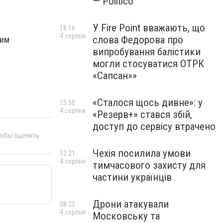
— Politico
У Fire Point вважають, що
18:16
4 серпня
слова Федорова про
ним
випробування балістики
могли стосуватися ОТРК
«Сапсан»»
«Сталося щось дивне»: у
15:50
4 серпня
«Резерв+» стався збій,
доступ до сервісу втрачено
тобы оценить
Чехія посилила умови
12:21
4 серпня
тимчасового захисту для
частини українців
Дрони атакували
08:25
4 серпня
Московську та