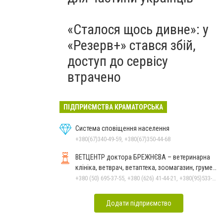
«Сталося щось дивне»: у
«Резерв+» стався збій,
доступ до сервісу
втрачено
ПІДПРИЄМСТВА КРАМАТОРСЬКА
Система сповіщення населення
+380(67)340-49-59, +380(67)350-44-68
ВЕТЦЕНТР доктора БРЕЖНЄВА – ветеринарна
клініка, ветврач, ветаптека, зоомагазин, грумер,
стрижки.
+380 (50) 695-37-55, +380 (626) 41-44-21, +380(95)533-90-03
Додати підприємство