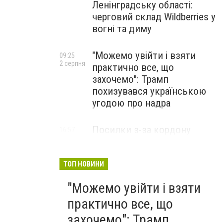
Ленінградську області:
черговий склад Wildberries у
вогні та диму
"Можемо увійти і взяти
09:25
2 серпня
практично все, що
захочемо": Трамп
похизувався українською
угодою про надра
Посилки з-за кордону
16:57
31 липня
можуть подорожчати: уряд
погодив нові податкові
правила
ТОП НОВИНИ
"Можемо увійти і взяти
практично все, що
захочемо": Трамп