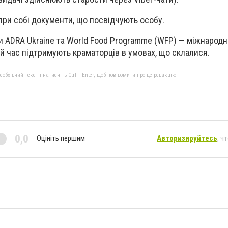
при собі документи, що посвідчують особу.
ки
ADRA Ukraine
та World Food Programme (WFP) — міжнарод
ий час підтримують краматорців в умовах, що склалися.
бхідний текст і натисніть Ctrl + Enter, щоб повідомити про це редакцію
0,0
Оцініть першим
Авторизируйтесь
, ч