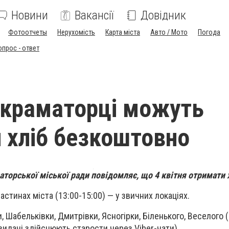
Новини
Вакансії
Довідник
Фотоотчеты
Нерухомість
Карта міста
Авто / Мото
Погода
опрос - ответ
 краматорці можуть
 хліб безкоштовно
торської міської ради повідомляє, що 4 квітня отримати 
астинах міста (13:00-15:00) — у звичних локаціях.
, Шабельківки, Дмитрівки, Ясногірки, Біленького, Веселого
видачі здійснюють старости через Viber-чати).