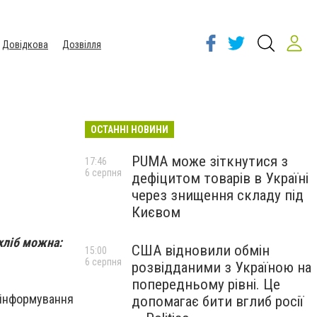
Довідкова
Дозвілля
ОСТАННІ НОВИНИ
PUMA може зіткнутися з
17:46
6 серпня
дефіцитом товарів в Україні
через знищення складу під
Києвом
хліб можна:
США відновили обмін
15:00
6 серпня
розвідданими з Україною на
попередньому рівні. Це
 (інформування
допомагає бити вглиб росії