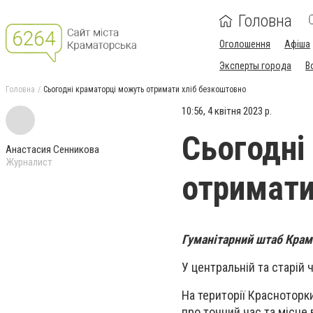
Головна
Оголошення
Афіша
Эксперты города
В
Головна
Сьогодні краматорці можуть отримати хліб безкоштовно
10:56, 4 квітня 2023 р.
Сьогодні
Анастасия Сенникова
Журналист
отримати
Гуманітарний штаб Крама
У
центральній
та
старій
ч
На території Красноторки
про точний час та місце 