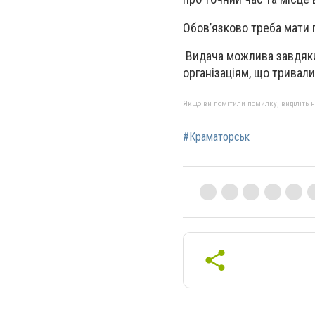
Обовʼязково треба мати 
Видача можлива завдя
організаціям, що тривал
Якщо ви помітили помилку, виділіть нео
#Краматорськ