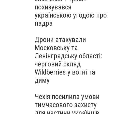
похизувався
українською угодою про
надра
Дрони атакували
Московську та
Ленінградську області:
черговий склад
Wildberries у вогні та
диму
Чехія посилила умови
тимчасового захисту
для частини українців