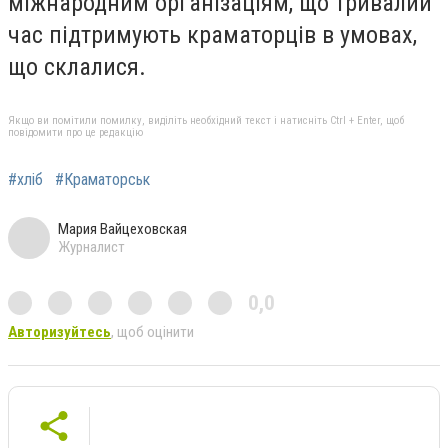
міжнародним організаціям, що тривалий
час підтримують краматорців в умовах,
що склалися.
Якщо ви помітили помилку, виділіть необхідний текст і натисніть Ctrl + Enter, щоб
повідомити про це редакцію
#хліб
#Краматорськ
Мария Вайцеховская
Журналист
0,0
Авторизуйтесь
, щоб оцінити