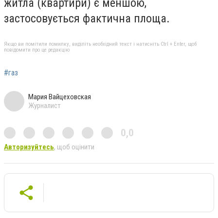
житла (квартири) є меншою,
застосовується фактична площа.
Якщо ви помітили помилку, виділіть необхідний текст і натисніть Ctrl + Enter, щоб
повідомити про це редакцію
#газ
Мария Вайцеховская
Журналист
0,0
Авторизуйтесь
, щоб оцінити