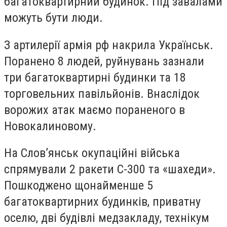
багатоквартирний будинок. Під завалами
можуть бути люди.
З артилерії армія рф накрила Українськ.
Поранено 8 людей, руйнувань зазнали
три багатоквартирні будинки та 18
торговельних павільйонів. Внаслідок
ворожих атак маємо пораненого в
Новокалиновому.
На Слов’янськ окупаційні війська
спрямували 2 ракети С-300 та «шахеди».
Пошкоджено щонайменше 5
багатоквартирних будинків, приватну
оселю, дві будівлі медзакладу, технікум