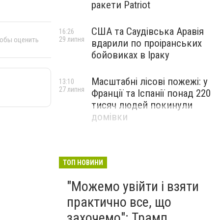
ракети Patriot
США та Саудівська Аравія
16:26
тобы оценить
29 липня
вдарили по проіранських
бойовиках в Іраку
Масштабні лісові пожежі: у
13:10
27 липня
Франції та Іспанії понад 220
тисяч людей покинули
домівки
ТОП НОВИНИ
"Можемо увійти і взяти
практично все, що
захочемо": Трамп