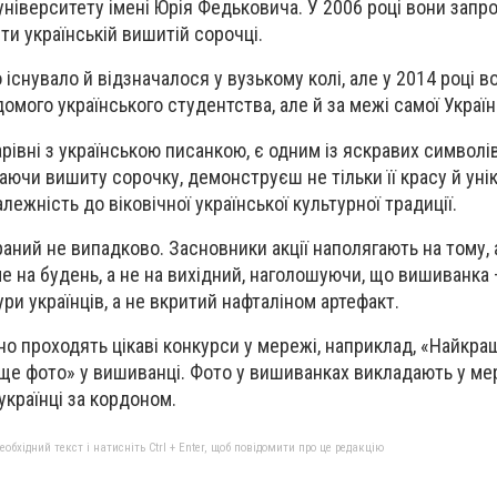
університету імені Юрія Федьковича. У 2006 році вони запр
ти українській вишитій сорочці.
існувало й відзначалося у вузькому колі, але у 2014 році 
ідомого українського студентства, але й за межі самої Україн
рівні з українською писанкою, є одним із яскравих символів
гаючи вишиту сорочку, демонструєш не тільки її красу й унік
ежність до віковічної української культурної традиції.
раний не випадково. Засновники акції наполягають на тому,
 на будень, а не на вихідний, наголошуючи, що вишиванка 
ри українців, а не вкритий нафталіном артефакт.
но проходять цікаві конкурси у мережі, наприклад, «Найкра
ще фото» у вишиванці. Фото у вишиванках викладають у м
 українці за кордоном.
бхідний текст і натисніть Ctrl + Enter, щоб повідомити про це редакцію