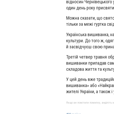
відносин Чернівецького 
один день року присвяти
Можна сказати, що свято 
тільки за межі гуртка св
Українська вишиванка, на
культури. До того ж, одя
й засвідчуєш свою принал
Третій четвер травня об
вишиванки припадав саме
складова життя та культу
У цей день вже традицій
вишиванка» або «Найкра
жителі України, а також і
Якщо ви помітили помилку, виділіть нео