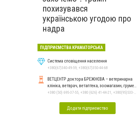
похизувався
українською угодою про
надра
ПІДПРИЄМСТВА КРАМАТОРСЬКА
Система сповіщення населення
+380(67)340-49-59, +380(67)350-44-68
ВЕТЦЕНТР доктора БРЕЖНЄВА – ветеринарна
клініка, ветврач, ветаптека, зоомагазин, грумер,
стрижки.
+380 (50) 695-37-55, +380 (626) 41-44-21, +380(95)533-90-03
Додати підприємство