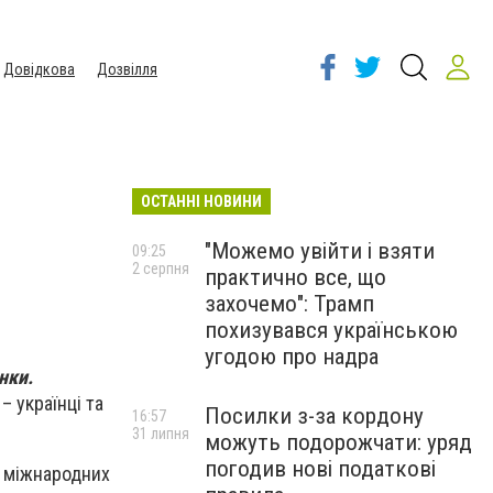
Довідкова
Дозвілля
ОСТАННІ НОВИНИ
"Можемо увійти і взяти
09:25
2 серпня
практично все, що
захочемо": Трамп
похизувався українською
угодою про надра
нки.
– українці та
Посилки з-за кордону
16:57
31 липня
можуть подорожчати: уряд
погодив нові податкові
та міжнародних