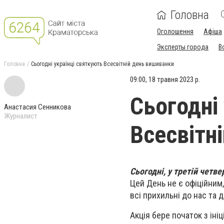
Головна
Оголошення
Афіша
Эксперты города
В
Головна
Сьогодні українці святкують Всесвітній день вишиванки
09:00, 18 травня 2023 р.
Сьогодні
Анастасия Сенникова
Журналист
Всесвітн
Сьогодні, у третій четв
Цей День не є офіційним, 
всі прихильні до нас та 
Акція бере початок з ініц