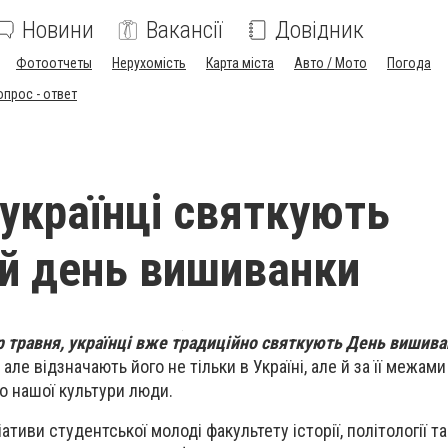
Новини
Вакансії
Довідник
Фотоотчеты
Нерухомість
Карта міста
Авто / Мото
Погода
опрос - ответ
 українці святкують
ій день вишиванки
ер травня, українці вже традиційно святкують День вишива
але відзначають його не тільки в Україні, але й за її межами 
до нашої культури люди.
іативи студентської молоді факультету історії, політології 