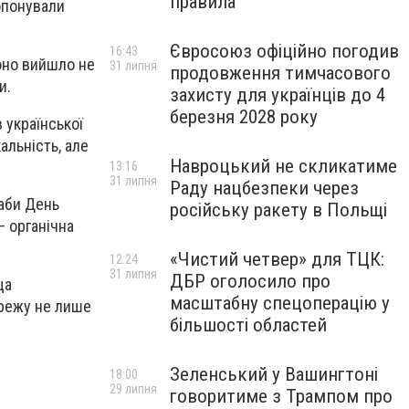
правила
опонували
Євросоюз офіційно погодив
16:43
воно вийшло не
31 липня
продовження тимчасового
и.
захисту для українців до 4
березня 2028 року
 української
альність, але
Навроцький не скликатиме
13:16
31 липня
Раду нацбезпеки через
 аби День
російську ракету в Польщі
– органічна
«Чистий четвер» для ТЦК:
12:24
31 липня
ДБР оголосило про
ща
масштабну спецоперацію у
ережу не лише
більшості областей
Зеленський у Вашингтоні
18:00
29 липня
говоритиме з Трампом про