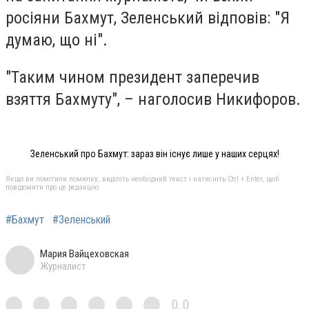
росіяни Бахмут, Зеленський відповів: "Я
думаю, що ні".
"Таким чином президент заперечив
взяття Бахмуту", – наголосив Никифоров.
Зеленський про Бахмут: зараз він існує лише у наших серцях!
Якщо ви помітили помилку, виділіть необхідний текст і натисніть Ctrl + Enter, щоб
повідомити про це редакцію
#Бахмут
#Зеленський
Мария Вайцеховская
Журналист
0,0