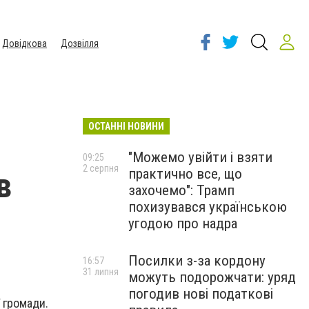
Довідкова
Дозвілля
ОСТАННІ НОВИНИ
"Можемо увійти і взяти
09:25
2 серпня
практично все, що
в
захочемо": Трамп
похизувався українською
угодою про надра
Посилки з-за кордону
16:57
31 липня
можуть подорожчати: уряд
погодив нові податкові
 громади.