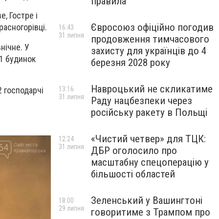
правила
, Гостре і
Євросоюз офіційно погодив
асногорівці.
16:43
31 липня
продовження тимчасового
нічне. У
захисту для українців до 4
 1 будинок
березня 2028 року
Навроцький не скликатиме
2 господарчі
13:16
31 липня
Раду нацбезпеки через
російську ракету в Польщі
«Чистий четвер» для ТЦК:
12:24
31 липня
ДБР оголосило про
масштабну спецоперацію у
більшості областей
Зеленський у Вашингтоні
18:00
29 липня
говоритиме з Трампом про