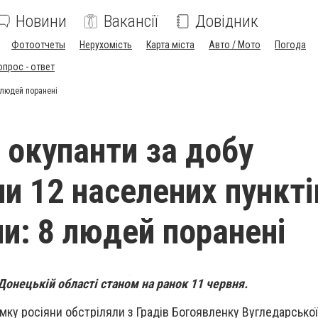
Новини
Вакансії
Довідник
Фотоотчеты
Нерухомість
Карта міста
Авто / Мото
Погода
опрос - ответ
 людей поранені
і окупанти за добу
ли 12 населених пункті
и: 8 людей поранені
Донецькій області станом на ранок 11 червня.
ку росіяни обстріляли з Градів Богоявленку Вугледарської