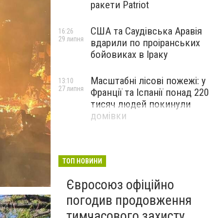
ракети Patriot
США та Саудівська Аравія
16:26
29 липня
вдарили по проіранських
бойовиках в Іраку
Масштабні лісові пожежі: у
13:10
27 липня
Франції та Іспанії понад 220
тисяч людей покинули
домівки
ТОП НОВИНИ
Євросоюз офіційно
погодив продовження
тимчасового захисту