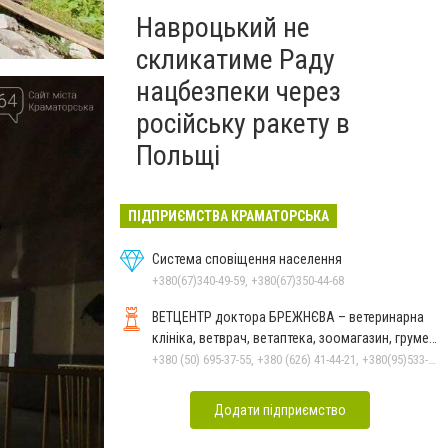
Навроцький не
скликатиме Раду
нацбезпеки через
російську ракету в
Польщі
ПІДПРИЄМСТВА КРАМАТОРСЬКА
Система сповіщення населення
+380(67)340-49-59, +380(67)350-44-68
ВЕТЦЕНТР доктора БРЕЖНЄВА – ветеринарна
клініка, ветврач, ветаптека, зоомагазин, грумер,
стрижки.
+380 (50) 695-37-55, +380 (626) 41-44-21, +380(95)533-90-03
Додати підприємство