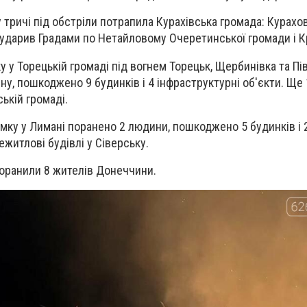
тричі під обстріли потрапила Курахівська громада: Курахове
ударив Градами по Нетайловому Очеретинської громади і Кр
 у Торецькій громаді під вогнем Торецьк, Щербинівка та Пів
ну, пошкоджено 9 будинків і 4 інфраструктурні об'єкти. Ще
ькій громаді.
ку у Лимані поранено 2 людини, пошкоджено 5 будинків і 
житлові будівлі у Сіверську.
поранили 8 жителів Донеччини.