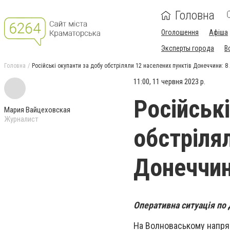
Головна
Оголошення
Афіша
Эксперты города
В
Головна
Російські окупанти за добу обстріляли 12 населених пунктів Донеччини: 8
11:00, 11 червня 2023 р.
Російськ
Мария Вайцеховская
Журналист
обстріля
Донеччин
Оперативна ситуація по 
На Волноваському напрям