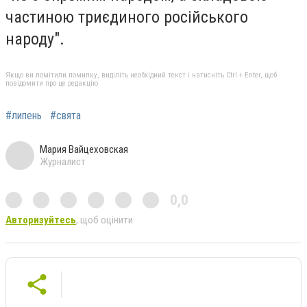
частиною триєдиного російського
народу".
Якщо ви помітили помилку, виділіть необхідний текст і натисніть Ctrl + Enter, щоб
повідомити про це редакцію
#липень
#свята
Мария Вайцеховская
Журналист
0,0
Авторизуйтесь
, щоб оцінити