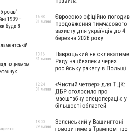
правила
5 років"
Євросоюз офіційно погодив
16:43
йні 1939 –
31 липня
продовження тимчасового
ож буде 8
захисту для українців до 4
березня 2028 року
рламентській
Навроцький не скликатиме
13:16
31 липня
Раду нацбезпеки через
 над нацизмом
російську ракету в Польщі
тефанчук
«Чистий четвер» для ТЦК:
12:24
31 липня
ДБР оголосило про
масштабну спецоперацію у
більшості областей
Зеленський у Вашингтоні
18:00
29 липня
говоритиме з Трампом про
 оцінити