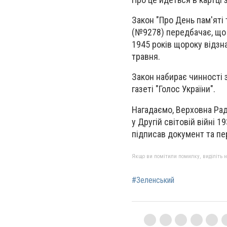
Закон "Про День пам'яті 
(№9278) передбачає, що Д
1945 років щороку відзна
травня.
Закон набирає чинності 
газеті "Голос України".
Нагадаємо, Верховна Рад
у Другій світовій війні 
підписав документ та пе
Якщо ви помітили помилку, виділіть нео
#Зеленський