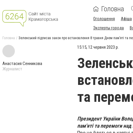
Головна
Оголошення
Афіша
Эксперты города
В
Головна
Зеленський підписав закон про встановлення 8 травня Днем пам’яті та 
15:15, 12 червня 2023 р.
Зеленськ
Анастасия Сенникова
Журналист
встановл
та перем
Президент України Воло
пам'яті та перемоги над 
Про це йдеться в картці