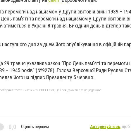
та перемоги над нацизмом у Другій світовій війні 1939 – 194
ень пам’яті та перемоги над нацизмом у Другій світовій ві
чатиметься в Україні 8 травня. Вихідний день відтепер так
з наступного дня за днем його опублікування в офіційній па
а 29 травня ухвалила закон "Про День пам'яті та перемоги
1939 – 1945 років" (№9278). Голова Верховної Ради Руслан С
редав його на підпис Президенту 5 червня.
бхідний текст і натисніть Ctrl + Enter, щоб повідомити про це редакцію
0,0
Оцініть першим
Авторизуйтесь
, щоб