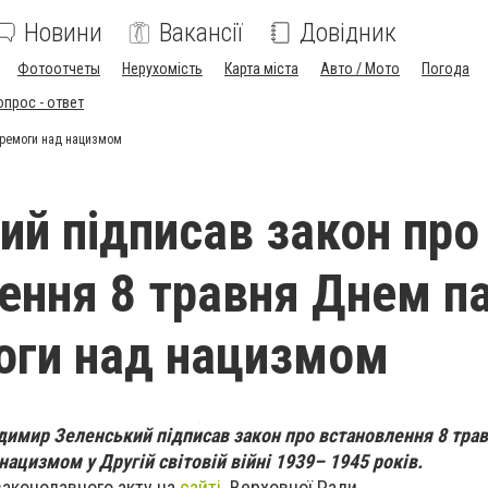
Новини
Вакансії
Довідник
Фотоотчеты
Нерухомість
Карта міста
Авто / Мото
Погода
опрос - ответ
перемоги над нацизмом
ий підписав закон про
ення 8 травня Днем па
оги над нацизмом
димир Зеленський підписав закон про встановлення 8 тра
нацизмом у Другій світовій війні 1939– 1945 років.
 законодавчого акту на
сайті
Верховної Ради.