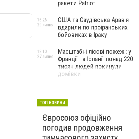
ракети Patriot
США та Саудівська Аравія
16:26
29 липня
вдарили по проіранських
бойовиках в Іраку
Масштабні лісові пожежі: у
13:10
27 липня
Франції та Іспанії понад 220
тисяч людей покинули
домівки
ТОП НОВИНИ
Євросоюз офіційно
погодив продовження
тимчасового захисту