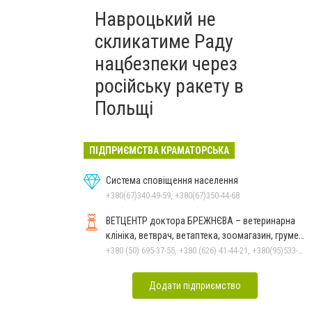
Навроцький не
скликатиме Раду
нацбезпеки через
російську ракету в
Польщі
ПІДПРИЄМСТВА КРАМАТОРСЬКА
Система сповіщення населення
+380(67)340-49-59, +380(67)350-44-68
ВЕТЦЕНТР доктора БРЕЖНЄВА – ветеринарна
клініка, ветврач, ветаптека, зоомагазин, грумер,
стрижки.
+380 (50) 695-37-55, +380 (626) 41-44-21, +380(95)533-90-03
Додати підприємство