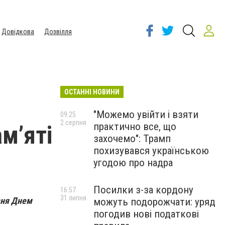
Довідкова
Дозвілля
ОСТАННІ НОВИНИ
"Можемо увійти і взяти
09:25
2 серпня
практично все, що
м’яті
захочемо": Трамп
похизувався українською
угодою про надра
Посилки з-за кордону
16:57
31 липня
вня Днем
можуть подорожчати: уряд
погодив нові податкові