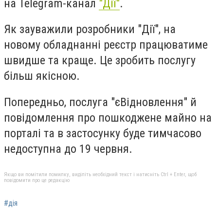
на Telegram-канал
"Дії"
.
Як зауважили розробники "Дії", на
новому обладнанні реєстр працюватиме
швидше та краще. Це зробить послугу
більш якісною.
Попередньо, послуга "єВідновлення" й
повідомлення про пошкоджене майно на
порталі та в застосунку буде тимчасово
недоступна до 19 червня.
Якщо ви помітили помилку, виділіть необхідний текст і натисніть Ctrl + Enter, щоб
повідомити про це редакцію
#дія