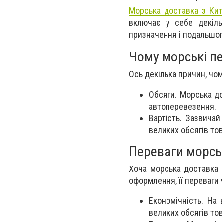
Морська доставка з Ки
включає у себе декіль
призначення і подальшог
Чому морські п
Ось декілька причин, чо
Обсяги. Морська до
автоперевезення.
Вартість. Зазвича
великих обсягів тов
Переваги морсь
Хоча морська доставка 
оформлення, її переваги
Економічність. На
великих обсягів тов