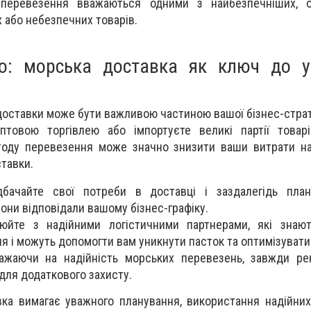
 перевезення вважаються одними з найбезпечніших, 
 або небезпечних товарів.
о: морська доставка як ключ до у
оставки може бути важливою частиною вашої бізнес-страте
товою торгівлею або імпортуєте великі партії товарі
тоду перевезення може значно знизити ваши витрати на
тавки.
дбачайте свої потреби в доставці і заздалегідь план
они відповідали вашому бізнес-графіку.
цюйте з надійними логістичними партнерами, які знают
я і можуть допомогти вам уникнути пасток та оптимізувати
важаючи на надійність морських перевезень, завжди ре
для додаткового захисту.
ка вимагає уважного планування, використання надійних