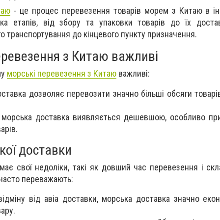
таю
- це процес перевезення товарів морем з Китаю в інш
ка етапів, від збору та упаковки товарів до їх доста
о транспортування до кінцевого пункту призначення.
еревезення з Китаю важливі
му
морські перевезення з Китаю
важливі:
ставка дозволяє перевозити значно більші обсяги товарів,
й морська доставка виявляється дешевшою, особливо пр
арів.
кої доставки
має свої недоліки, такі як довший час перевезення і ск
 часто переважають:
 відміну від авіа доставки, морська доставка значно еко
ару.