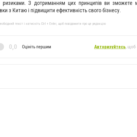
я ризиками. З дотриманням цих принципів ви зможете м
вки з Китаю і підвищити ефективність свого бізнесу.
бхідний текст і натисніть Ctrl + Enter, щоб повідомити про це редакцію
0,0
Оцініть першим
Авторизуйтесь
, щоб