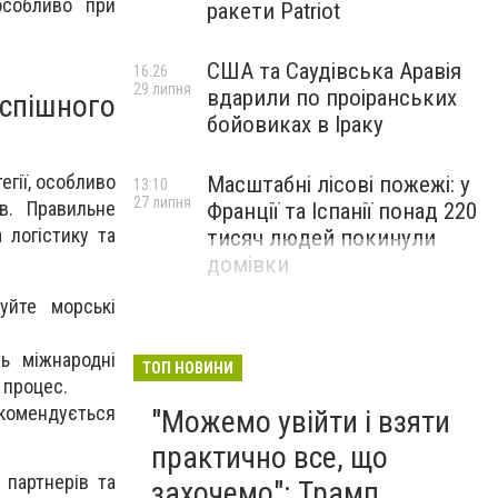
особливо при
ракети Patriot
США та Саудівська Аравія
16:26
29 липня
вдарили по проіранських
спішного
бойовиках в Іраку
гії, особливо
Масштабні лісові пожежі: у
13:10
27 липня
в. Правильне
Франції та Іспанії понад 220
 логістику та
тисяч людей покинули
домівки
уйте морські
ь міжнародні
ТОП НОВИНИ
 процес.
комендується
"Можемо увійти і взяти
практично все, що
 партнерів та
захочемо": Трамп