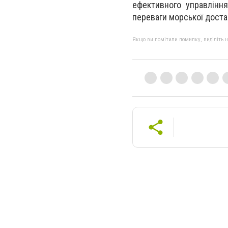
ефективного управлінн
переваги морської доста
Якщо ви помітили помилку, виділіть нео