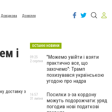
Довідкова
Дозвілля
ОСТАННІ НОВИНИ
ем і
"Можемо увійти і взяти
09:25
2 серпня
практично все, що
захочемо": Трамп
похизувався українською
угодою про надра
ку доставку з
Посилки з-за кордону
16:57
31 липня
можуть подорожчати: уряд
погодив нові податкові