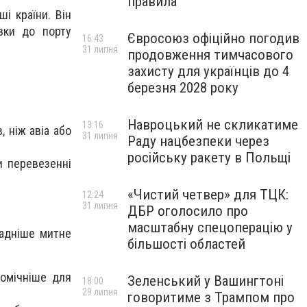
правила
і країни. Він
вки до порту
Євросоюз офіційно погодив
16:43
31 липня
продовження тимчасового
захисту для українців до 4
березня 2028 року
Навроцький не скликатиме
13:16
 ніж авіа або
31 липня
Раду нацбезпеки через
російську ракету в Польщі
и перевезенні
«Чистий четвер» для ТЦК:
12:24
31 липня
ДБР оголосило про
масштабну спецоперацію у
ладніше митне
більшості областей
номічніше для
Зеленський у Вашингтоні
18:00
29 липня
говоритиме з Трампом про