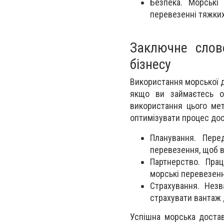
Безпека. Морські
перевезенні тяжких
Заключне слов
бізнесу
Використання морської д
якщо ви займаєтесь оп
використання цього ме
оптимізувати процес дос
Планування. Пере
перевезення, щоб в
Партнерство. Пра
морські перевезенн
Страхування. Нез
страхувати вантаж 
Успішна морська достав