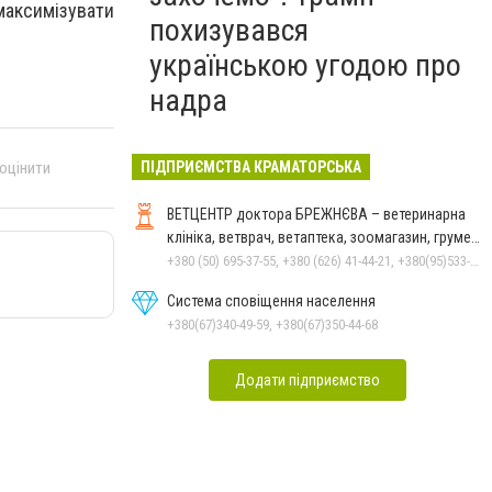
аксимізувати
похизувався
українською угодою про
надра
 оцінити
ПІДПРИЄМСТВА КРАМАТОРСЬКА
ВЕТЦЕНТР доктора БРЕЖНЄВА – ветеринарна
клініка, ветврач, ветаптека, зоомагазин, грумер,
стрижки.
+380 (50) 695-37-55, +380 (626) 41-44-21, +380(95)533-90-03
Система сповіщення населення
+380(67)340-49-59, +380(67)350-44-68
Додати підприємство