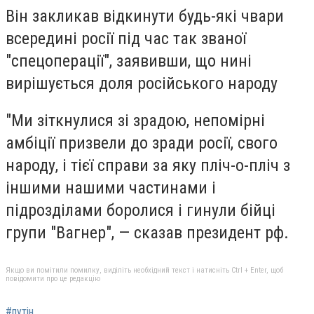
Він закликав відкинути будь-які чвари
всередині росії під час так званої
"спецоперації", заявивши, що нині
вирішується доля російського народу
"Ми зіткнулися зі зрадою, непомірні
амбіції призвели до зради росії, свого
народу, і тієї справи за яку пліч-о-пліч з
іншими нашими частинами і
підрозділами боролися і гинули бійці
групи "Вагнер", — сказав президент рф.
Якщо ви помітили помилку, виділіть необхідний текст і натисніть Ctrl + Enter, щоб
повідомити про це редакцію
#путін