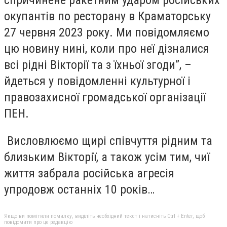
спричинене ракетним ударом російських
окупантів по ресторану в Краматорську
27 червня 2023 року. Ми повідомляємо
цю новину нині, коли про неї дізналися
всі рідні Вікторії та з їхньої згоди”, –
йдеться у повідомленні культурної і
правозахисної громадської організації
ПЕН.
Висловлюємо щирі співчуття рідним та
близьким Вікторії, а також усім тим, чиї
життя забрала російська агресія
упродовж останніх 10 років…
Якщо ви помітили помилку, виділіть необхідний текст і натисніть Ctrl + Enter, щоб
повідомити про це редакцію