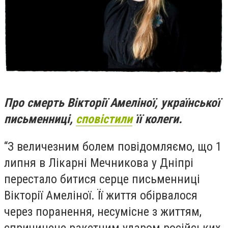
Про смерть Вікторії Амеліної, української
письменниці,
сповістили
її колеги.
“З величезним болем повідомляємо, що 1
липня в Лікарні Мечникова у Дніпрі
перестало битися серце письменниці
Вікторії Амеліної. Її життя обірвалося
через поранення, несумісне з життям,