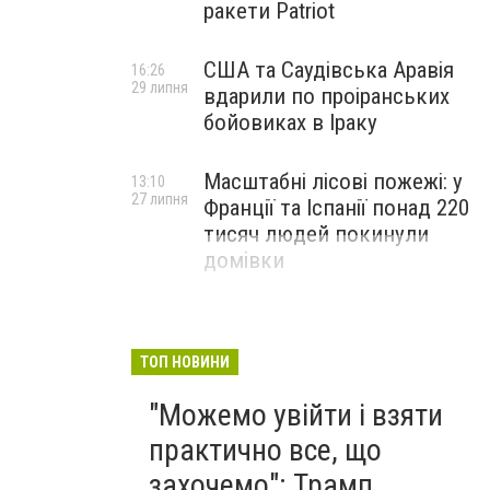
ракети Patriot
США та Саудівська Аравія
16:26
29 липня
вдарили по проіранських
бойовиках в Іраку
Масштабні лісові пожежі: у
13:10
27 липня
Франції та Іспанії понад 220
тисяч людей покинули
домівки
ТОП НОВИНИ
"Можемо увійти і взяти
практично все, що
захочемо": Трамп