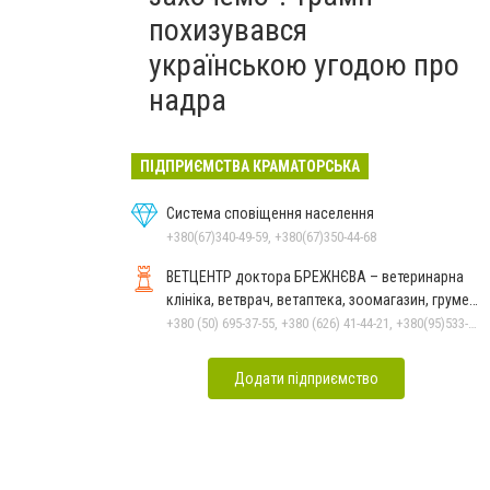
похизувався
українською угодою про
надра
ПІДПРИЄМСТВА КРАМАТОРСЬКА
Система сповіщення населення
+380(67)340-49-59, +380(67)350-44-68
ВЕТЦЕНТР доктора БРЕЖНЄВА – ветеринарна
клініка, ветврач, ветаптека, зоомагазин, грумер,
стрижки.
+380 (50) 695-37-55, +380 (626) 41-44-21, +380(95)533-90-03
Додати підприємство