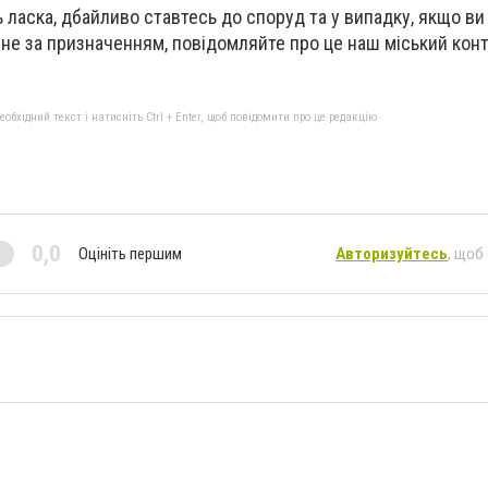
 ласка, дбайливо ставтесь до споруд та у випадку, якщо ви
 не за призначенням, повідомляйте про це наш міський конт
бхідний текст і натисніть Ctrl + Enter, щоб повідомити про це редакцію
0,0
Оцініть першим
Авторизуйтесь
, щоб