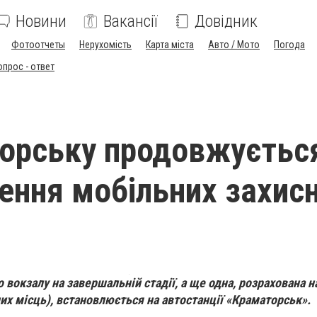
Новини
Вакансії
Довідник
Фотоотчеты
Нерухомість
Карта міста
Авто / Мото
Погода
опрос - ответ
орську продовжуєтьс
ення мобільних захис
о вокзалу на завершальній стадії, а ще одна, розрахована 
них місць), встановлюється на автостанції «Краматорськ».