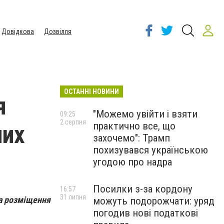
Довідкова
Дозвілля
ОСТАННІ НОВИНИ
я
"Можемо увійти і взяти
09:25
2 серпня
практично все, що
них
захочемо": Трамп
похизувався українською
угодою про надра
Посилки з-за кордону
16:57
31 липня
на розміщення
можуть подорожчати: уряд
погодив нові податкові