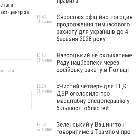
правила
 стали
акт-центр за
Євросоюз офіційно погодив
16:43
31 липня
продовження тимчасового
захисту для українців до 4
березня 2028 року
Навроцький не скликатиме
13:16
31 липня
Раду нацбезпеки через
російську ракету в Польщі
 оцінити
«Чистий четвер» для ТЦК:
12:24
31 липня
ДБР оголосило про
масштабну спецоперацію у
більшості областей
Зеленський у Вашингтоні
18:00
29 липня
говоритиме з Трампом про