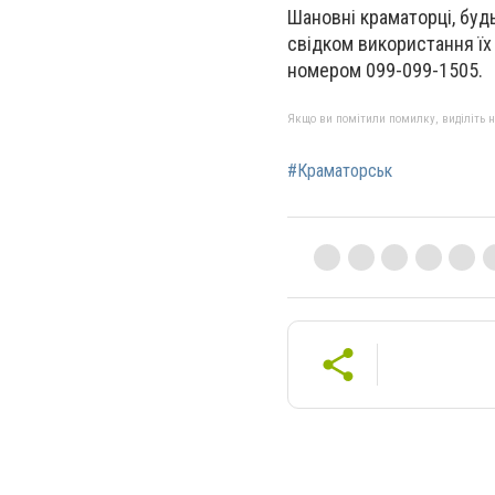
Шановні краматорці, будь
свідком використання їх
номером 099-099-1505.
Якщо ви помітили помилку, виділіть нео
#Краматорськ