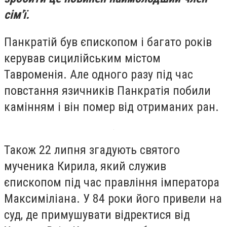
сім'ї.
Панкратій був єпископом і багато років
керував сицилійським містом
Тавроменія. Але одного разу під час
повстання язичників Панкратія побили
камінням і він помер від отриманих ран.
Також 22 липня згадують святого
мученика Кирила, який служив
єпископом під час правління імператора
Максиміліана. У 84 роки його привели на
суд, де примушувати відректися від