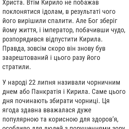
Христа. Втім Кирило не побажав
поклонятися ідолам, в результаті чого
його вирішили спалити. Але Бог зберіг
йому життя, і імператор, побачивши чудо,
розпорядився відпустити Кирила.
Правда, зовсім скоро він знову був
заарештований і цього разу його
стратили.
У народі 22 липня називали чорничним
днем або Панкратія і Кирила. Саме цього
дня починають збирати чорниці. Ця
ягода здавна вважалася дуже
популярною та корисною для здоров’я,
особливо для людей з порушеннями зору