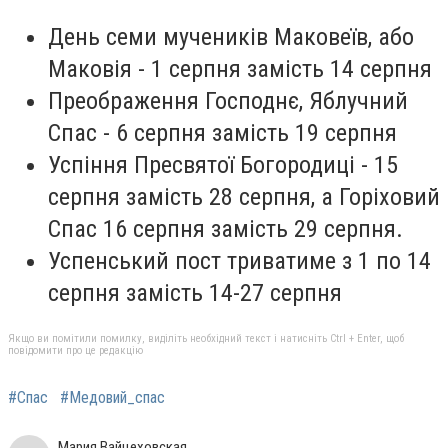
День семи мучеників Маковеїв, або
Маковія -
1 серпня
замість 14 серпня
Преображення Господнє, Яблучний
Спас -
6 серпня
замість 19 серпня
Успіння Пресвятої Богородиці -
15
серпня
замість 28 серпня, а Горіховий
Спас 16 серпня замість 29 серпня.
Успенський пост триватиме з 1 по 14
серпня замість 14-27 серпня
Якщо ви помітили помилку, виділіть необхідний текст і натисніть Ctrl + Enter, щоб
повідомити про це редакцію
#Спас
#Медовий_спас
Мария Вайцеховская