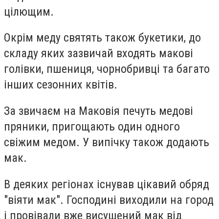
цілющим.
Окрім меду святять також букетики, до
складу яких зазвичай входять макові
голівки, пшениця, чорнобривці та багато
інших сезонних квітів.
За звичаєм на Маковія печуть медові
пряники, пригощають один одного
свіжим медом. У випічку також додають
мак.
В деяких регіонах існував цікавий обряд
"віяти мак". Господині виходили на город
і провівали вже висушений мак від