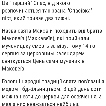
Це "перший" Спас, від якого
розпочинається так звана "Спасівка" -
піст, який триває два тижні.
Назва свята Маковій походить від братів
Маковеїв (Маккавеїв), які прийняли
мученицьку смерть за віру. Тому 14-го
серпня за церковним календарем
святкується День семи мучеників
Маковеїв.
Головні народні традиції свята пов'язані з
медом і бджільництвом. В цей день соти
можна нести до церкви для освячення, а
мед з них вважається найбільш