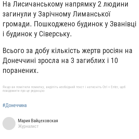
На Лисичанському напрямку 2 людини
загинули у Зарічному Лиманської
громади. Пошкоджено будинок у Званівці
і будинок у Сіверську.
Всього за добу кількість жертв росіян на
Донеччині зросла на 3 загиблих і 10
поранених.
Якщо ви помітили помилку, виділіть необхідний текст і натисніть Ctrl + Enter, щоб
повідомити про це редакцію
#Донеччина
Мария Вайцеховская
Журналист