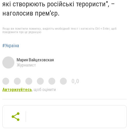
які створюють російські терористи", –
наголосив прем'єр.
Якщо ви помітили помилку, виділіть необхідний текст і натисніть Ctrl + Enter, щоб
повідомити про це редакцію
#Україна
Мария Вайцеховская
Журналист
0,0
Авторизуйтесь
, щоб оцінити