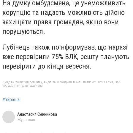
На думку омбудсмена, це унеможливить
корупцію та надасть можливість дійсно
захищати права громадян, якщо вони
порушуються.
Лубінець також поінформував, що наразі
вже перевірили 75% ВЛК, решту планують
перевірити до кінця вересня.
Якщо ви помітили помилку, виділіть необхідний текст і натисніть Ctrl + Enter, щоб
повідомити про це редакцію
#Україна
Анастасия Сенникова
Журналист