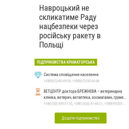
Навроцький не
скликатиме Раду
нацбезпеки через
російську ракету в
Польщі
ПІДПРИЄМСТВА КРАМАТОРСЬКА
Система сповіщення населення
+380(67)340-49-59, +380(67)350-44-68
ВЕТЦЕНТР доктора БРЕЖНЄВА – ветеринарна
клініка, ветврач, ветаптека, зоомагазин, грумер,
стрижки.
+380 (50) 695-37-55, +380 (626) 41-44-21, +380(95)533-90-03
Додати підприємство