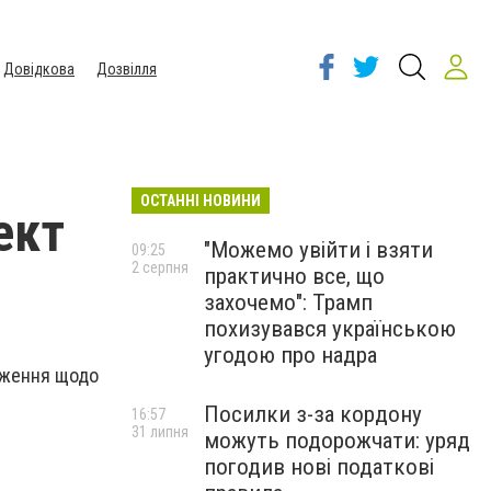
Довідкова
Дозвілля
ОСТАННІ НОВИНИ
ект
"Можемо увійти і взяти
09:25
2 серпня
практично все, що
захочемо": Трамп
похизувався українською
угодою про надра
еження щодо
Посилки з-за кордону
16:57
31 липня
можуть подорожчати: уряд
погодив нові податкові