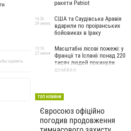
ракети Patriot
ути
США та Саудівська Аравія
16:26
29 липня
вдарили по проіранських
бойовиках в Іраку
Масштабні лісові пожежі: у
13:10
27 липня
Франції та Іспанії понад 220
тобы оценить
тисяч людей покинули
домівки
ТОП НОВИНИ
Євросоюз офіційно
погодив продовження
тимчасового захисту