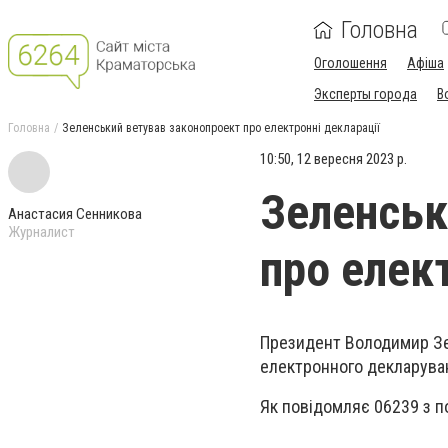
Головна
Оголошення
Афіша
Эксперты города
В
Головна
Зеленський ветував законопроект про електронні декларації
10:50, 12 вересня 2023 р.
Зеленськ
Анастасия Сенникова
Журналист
про елек
Президент Володимир Зе
електронного декларуван
Як повідомляє 06239 з п