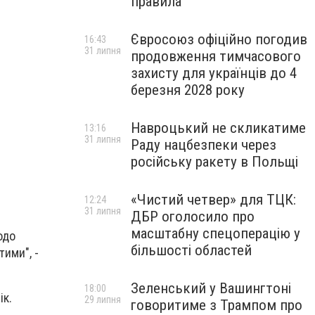
правила
Євросоюз офіційно погодив
16:43
31 липня
продовження тимчасового
захисту для українців до 4
березня 2028 року
Навроцький не скликатиме
13:16
31 липня
Раду нацбезпеки через
російську ракету в Польщі
«Чистий четвер» для ТЦК:
12:24
31 липня
ДБР оголосило про
масштабну спецоперацію у
одо
більшості областей
ими", -
Зеленський у Вашингтоні
18:00
ік.
29 липня
говоритиме з Трампом про