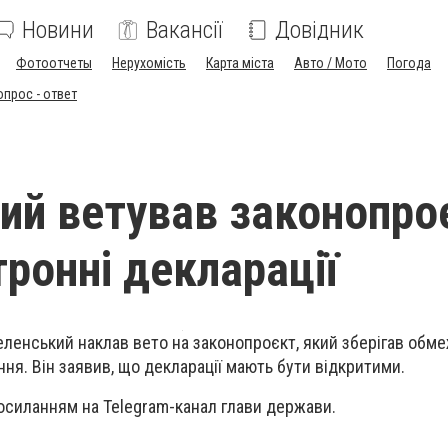
Новини
Вакансії
Довідник
Фотоотчеты
Нерухомість
Карта міста
Авто / Мото
Погода
опрос - ответ
ий ветував законопро
тронні декларації
ленський наклав вето на законопроєкт, який зберігав обм
ня. Він заявив, що декларації мають бути відкритими.
осиланням на Telegram-канал глави держави.