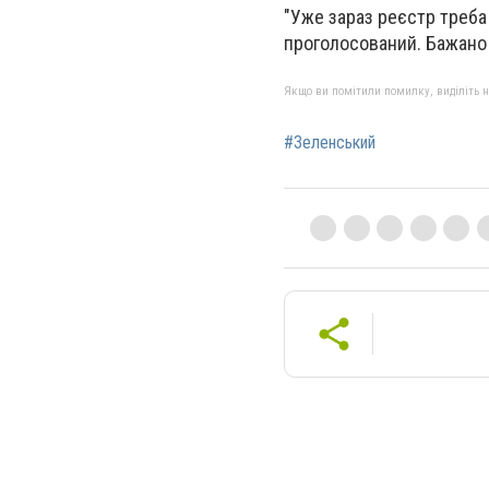
"Уже зараз реєстр треба
проголосований. Бажано 
Якщо ви помітили помилку, виділіть нео
#Зеленський