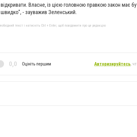
 відкривати. Власне, із цією головною правкою закон має б
швидко", - зауважив Зеленський.
бхідний текст і натисніть Ctrl + Enter, щоб повідомити про це редакцію
0,0
Оцініть першим
Авторизируйтесь
, ч