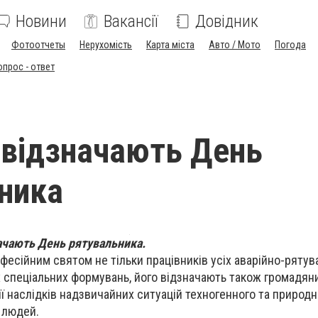
Новини
Вакансії
Довідник
Фотоотчеты
Нерухомість
Карта міста
Авто / Мото
Погода
опрос - ответ
і відзначають День
ника
начають День рятувальника.
фесійним святом не тільки працівників усіх аварійно-рятув
 спеціальних формувань, його відзначають також громадяни
ії наслідків надзвичайних ситуацій техногенного та природн
я людей.