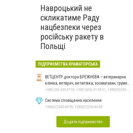
Навроцький не
скликатиме Раду
нацбезпеки через
російську ракету в
Польщі
ПІДПРИЄМСТВА КРАМАТОРСЬКА
ВЕТЦЕНТР доктора БРЕЖНЄВА – ветеринарна
клініка, ветврач, ветаптека, зоомагазин, грумер,
стрижки.
+380 (50) 695-37-55, +380 (626) 41-44-21, +380(95)533-90-03
Система сповіщення населення
+380(67)340-49-59, +380(67)350-44-68
Додати підприємство