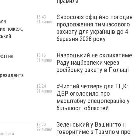
правила
Євросоюз офіційно погодив
16:43
сячі
31 липня
продовження тимчасового
них пожеж,
захисту для українців до 4
ський
березня 2028 року
Навроцький не скликатиме
сті на
13:16
31 липня
Раду нацбезпеки через
російську ракету в Польщі
Президента
«Чистий четвер» для ТЦК:
12:24
31 липня
ДБР оголосило про
масштабну спецоперацію у
більшості областей
Зеленський у Вашингтоні
18:00
29 липня
говоритиме з Трампом про
 оцінити