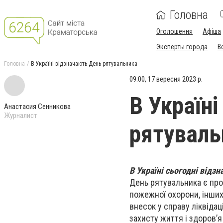
Головна
Оголошення
Афіша
Эксперты города
В
Головна
В Україні відзначають День рятувальника
09:00, 17 вересня 2023 р.
В Україн
Анастасия Сенникова
Журналист
рятуваль
В Україні сьогодні відз
День рятувальника є про
пожежної охорони, інших
внесок у справу ліквідац
захисту життя і здоров’