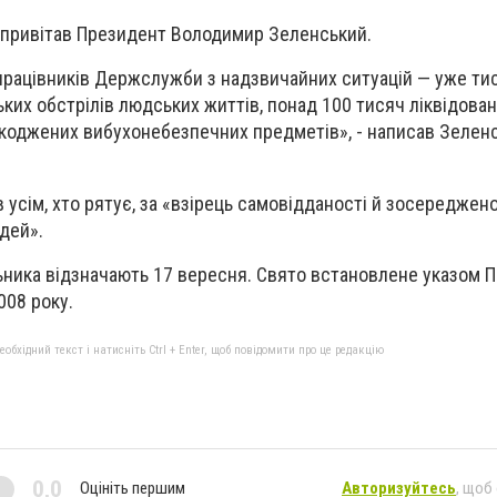
 привітав Президент Володимир Зеленський.
рацівників Держслужби з надзвичайних ситуацій — уже ти
ьких обстрілів людських життів, понад 100 тисяч ліквідова
шкоджених вибухонебезпечних предметів», - написав Зелен
усім, хто рятує, за «взірець самовідданості й зосереджено
дей».
ьника відзначають 17 вересня. Свято встановлене указом 
008 року.
бхідний текст і натисніть Ctrl + Enter, щоб повідомити про це редакцію
0,0
Оцініть першим
Авторизуйтесь
, щоб