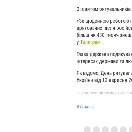
Зі святом рятувальників
«За щоденною роботою п
врятованих після російс
більш як 430 тисяч зне
у
Телеграмі
.
Глава держави подякував 
інтересах держави та лю
Як відомо, День рятувал
України від 12 вересня 2
Якщо ви помітили помилку, виділіть нео
#Україна