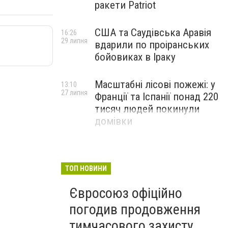
ракети Patriot
США та Саудівська Аравія
16:26
29 липня
вдарили по проіранських
бойовиках в Іраку
Масштабні лісові пожежі: у
13:10
27 липня
Франції та Іспанії понад 220
тисяч людей покинули
домівки
ТОП НОВИНИ
Євросоюз офіційно
погодив продовження
тимчасового захисту