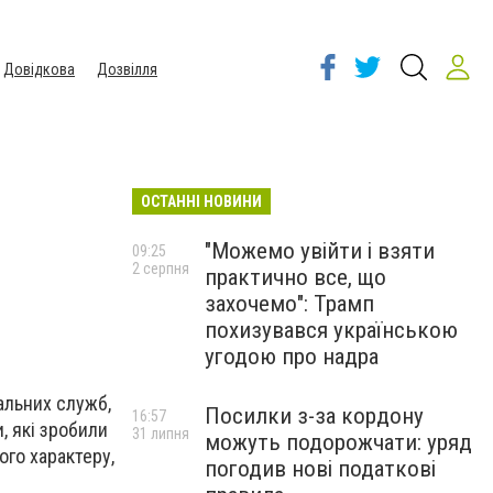
Довідкова
Дозвілля
ОСТАННІ НОВИНИ
"Можемо увійти і взяти
09:25
2 серпня
практично все, що
захочемо": Трамп
похизувався українською
угодою про надра
альних служб,
Посилки з-за кордону
16:57
, які зробили
31 липня
можуть подорожчати: уряд
ого характеру,
погодив нові податкові