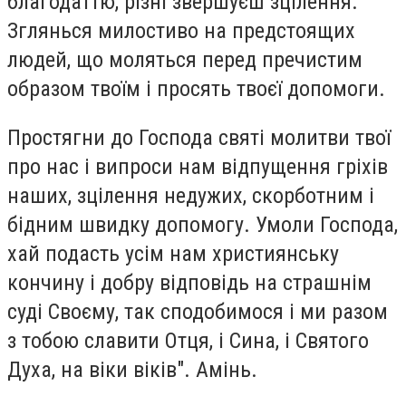
благодаттю, різні звершуєш зцілення.
Зглянься милостиво на предстоящих
людей, що моляться перед пречистим
образом твоїм і просять твоєї допомоги.
Простягни до Господа святі молитви твої
про нас і випроси нам відпущення гріхів
наших, зцілення недужих, скорботним і
бідним швидку допомогу. Умоли Господа,
хай подасть усім нам християнську
кончину і добру відповідь на страшнім
суді Своєму, так сподобимося і ми разом
з тобою славити Отця, і Сина, і Святого
Духа, на віки віків". Амінь.