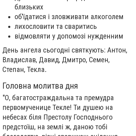
близьких
об'їдатися і зловживати алкоголем
лихословити та сваритись
відмовляти у допомозі нужденним
День ангела сьогодні святкують:
Антон,
Владислав, Давид, Дмитро, Семен,
Степан, Текла.
Головна молитва дня
"О, багатостраждальна та премудра
первомученице Текле! Ти душею на
небесах біля Престолу Господнього
предстоїш, на землі ж, даною тобі