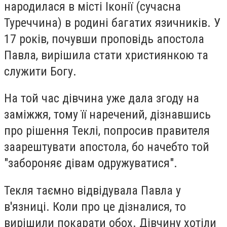
народилася в місті Іконії (сучасна
Туреччина) в родині багатих язичників. У
17 років, почувши проповідь апостола
Павла, вирішила стати християнкою та
служити Богу.
На той час дівчина уже дала згоду на
заміжжя, тому її наречений, дізнавшись
про рішення Теклі, попросив правителя
заарештувати апостола, бо начебто той
"забороняє дівам одружуватися".
Текля таємно відвідувала Павла у
в'язниці. Коли про це дізналися, то
вирішили покарати обох. Дівчину хотіли