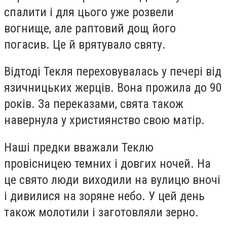
спалити і для цього уже розвели
вогнище, але раптовий дощ його
погасив. Це й врятувало святу.
Відтоді Текля переховувалась у печері від
язичницьких жерців. Вона прожила до 90
років. За переказами, свята також
навернула у християнство свою матір.
Наші предки вважали Теклю
провісницею темних і довгих ночей. На
це свято люди виходили на вулицю вночі
і дивилися на зоряне небо. У цей день
також молотили і заготовляли зерно.