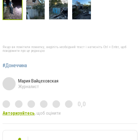
Якщо ви помітили помилку, виділіть необхідний текст і натисніть Ctrl + Enter, щоб
повідомити про це редакцію
#Донеччина
Мария Вайцеховская
Журналист
0,0
Авторизуйтесь
, щоб оцінити