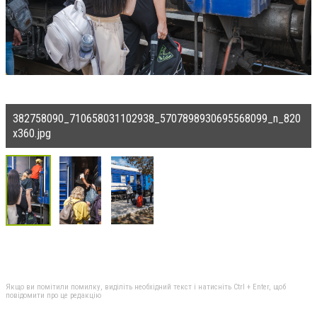
382758090_710658031102938_5707898930695568099_n_820
x360.jpg
Якщо ви помітили помилку, виділіть необхідний текст і натисніть Ctrl + Enter, щоб
повідомити про це редакцію