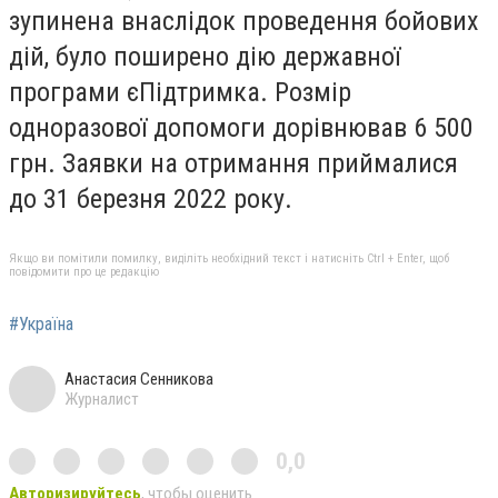
зупинена внаслідок проведення бойових
дій, було поширено дію державної
програми єПідтримка. Розмір
одноразової допомоги дорівнював 6 500
грн. Заявки на отримання приймалися
до 31 березня 2022 року.
Якщо ви помітили помилку, виділіть необхідний текст і натисніть Ctrl + Enter, щоб
повідомити про це редакцію
#Україна
Анастасия Сенникова
Журналист
0,0
Авторизируйтесь
, чтобы оценить