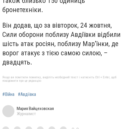
також близько 150 одиниць
бронетехніки.
Він додав, що за вівторок, 24 жовтня,
Сили оборони поблизу Авдіївки відбили
шість атак росіян, поблизу Мар’їнки, де
ворог атакує з тією самою силою, –
двадцять.
Якщо ви помітили помилку, виділіть необхідний текст і натисніть Ctrl + Enter, щоб
повідомити про це редакцію
#Війна
#Авдіївка
Мария Вайцеховская
Журналист