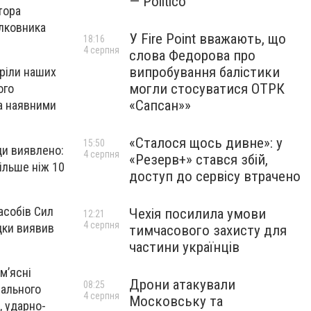
— Politico
тора
олковника
У Fire Point вважають, що
18:16
4 серпня
слова Федорова про
випробування балістики
тріли наших
могли стосуватися ОТРК
ого
«Сапсан»»
а наявними
«Сталося щось дивне»: у
15:50
ди виявлено:
4 серпня
«Резерв+» стався збій,
ільше ніж 10
доступ до сервісу втрачено
асобів Сил
Чехія посилила умови
12:21
4 серпня
ідки виявив
тимчасового захисту для
частини українців
м’ясні
Дрони атакували
08:25
іального
4 серпня
Московську та
, ударно-