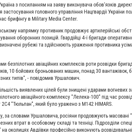
країна з посиланням на заяву виконувача обов'язків дирек
 застосування головного управління Нацгвардії України п
с брифінгу в Military Media Center.
ерському напрямку противник продовжує артилерійські обс
ування оборонних позицій. Гвардійці 4-ї бригади оперативн
визначені рубежі та здійснюють ураження противника усім
ми безпілотних авіаційних комплексів роти розвідки брига
нків, 10 бойових броньованих машин, понад 30 вантажівок, б
зних типів", - повідомив Уршалович.
більшість виявлених цілей були знищені ударами вогневих з
пілотного авіаційного комплексу "Лелека-100" під час розв
2С4 "Тюльпан", який було уражено з M142 HIMARS.
у, за словами Уршаловича, росіяни продовжують масовані "
зних втрат в особовому складі та техніці. Підрозділи спец
 на околицях Авдіївки професійно виконують розвідувальні