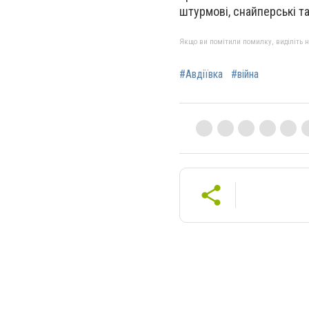
штурмові, снайперські т
Якщо ви помітили помилку, виділіть нео
#Авдіївка
#війна