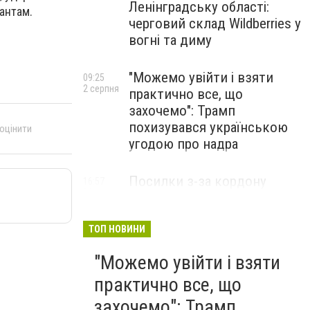
Ленінградську області:
антам.
черговий склад Wildberries у
вогні та диму
"Можемо увійти і взяти
09:25
2 серпня
практично все, що
захочемо": Трамп
похизувався українською
 оцінити
угодою про надра
Посилки з-за кордону
16:57
31 липня
можуть подорожчати: уряд
погодив нові податкові
правила
ТОП НОВИНИ
"Можемо увійти і взяти
практично все, що
захочемо": Трамп