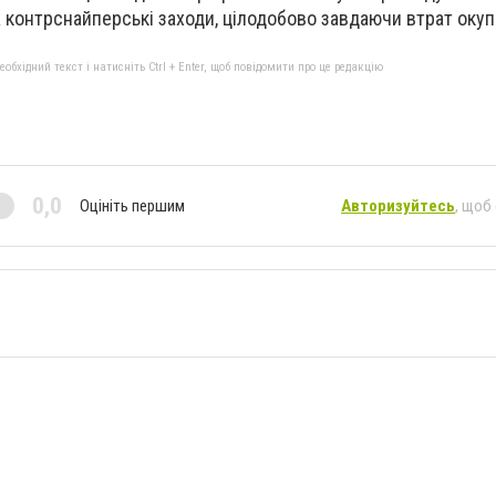
а контрснайперські заходи, цілодобово завдаючи втрат окуп
бхідний текст і натисніть Ctrl + Enter, щоб повідомити про це редакцію
0,0
Оцініть першим
Авторизуйтесь
, щоб