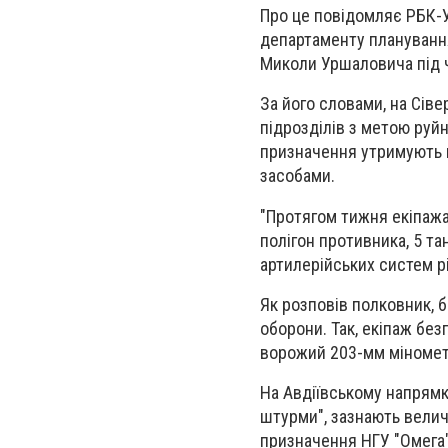
Про це повідомляє РБК-У
департаменту планування
Миколи Уршаловича під ча
За його словами, на Сів
підрозділів з метою руйн
призначення утримують 
засобами.
"Протягом тижня екіпажа
полігон противника, 5 та
артилерійських систем рі
Як розповів полковник, 
оборони. Так, екіпаж без
ворожий 203-мм міномет 
На Авдіївському напрямк
штурми", зазнають величе
призначення НГУ "Омега"