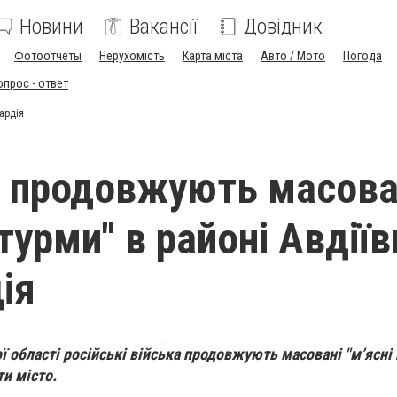
Новини
Вакансії
Довідник
Фотоотчеты
Нерухомість
Карта міста
Авто / Мото
Погода
опрос - ответ
вардія
 продовжують масова
турми" в районі Авдіїв
ія
 області російські війська продовжують масовані "м’ясні
и місто.