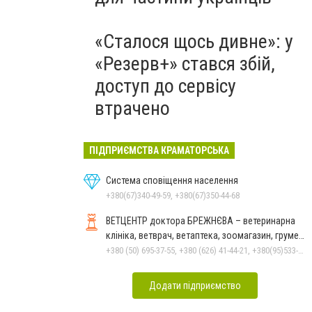
«Сталося щось дивне»: у
«Резерв+» стався збій,
доступ до сервісу
втрачено
ПІДПРИЄМСТВА КРАМАТОРСЬКА
Система сповіщення населення
+380(67)340-49-59, +380(67)350-44-68
ВЕТЦЕНТР доктора БРЕЖНЄВА – ветеринарна
клініка, ветврач, ветаптека, зоомагазин, грумер,
стрижки.
+380 (50) 695-37-55, +380 (626) 41-44-21, +380(95)533-90-03
Додати підприємство