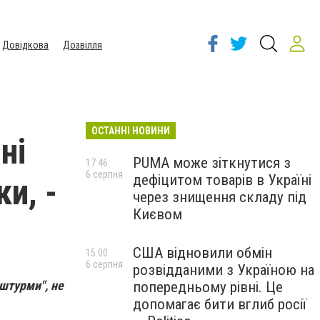
Довідкова
Дозвілля
ОСТАННІ НОВИНИ
ні
PUMA може зіткнутися з
17:46
6 серпня
дефіцитом товарів в Україні
ки, -
через знищення складу під
Києвом
США відновили обмін
15:00
6 серпня
розвідданими з Україною на
 штурми", не
попередньому рівні. Це
допомагає бити вглиб росії