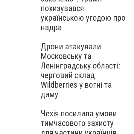
похизувався
українською угодою про
надра
Дрони атакували
Московську та
Ленінградську області:
черговий склад
Wildberries у вогні та
диму
Чехія посилила умови
тимчасового захисту
для частини українців