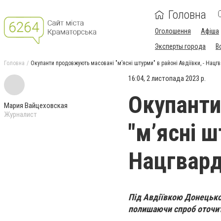
Головна
Оголошення
Афіша
Эксперты города
В
Головна
Окупанти продовжують масовані "м’ясні штурми" в районі Авдіївки, - Нацг
16:04, 2 листопада 2023 р.
Окупанти
Мария Вайцеховская
Журналист
"м’ясні ш
Нацгвард
Під Авдіївкою Донецької
полишаючи спроб оточит